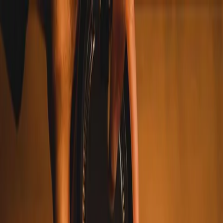
Plan je huwelijk
Leveranciers
Inspiratie
Plan je huwelijk
Leveranciers
Inspiratie
Word partner
Zoek leveranciers, inspiratie...
Jouw profiel
Jouw profiel
Word partner
Zoek leveranciers, inspiratie...