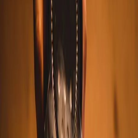
Leveranciers
Inspiratie
Checklist
Gasten
Galerij
Op de kaart
AI assistent
Advertentie