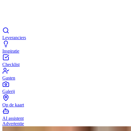
Leveranciers
Inspiratie
Checklist
Gasten
Galerij
Op de kaart
AI assistent
Advertentie