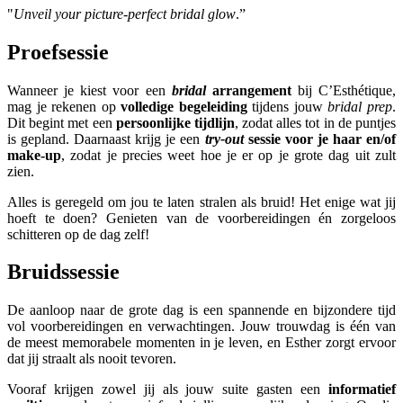
"
Unveil your picture-perfect bridal glow
.”
Proefsessie
Wanneer je kiest voor een
bridal
arrangement
bij C’Esthétique,
mag je rekenen op
volledige begeleiding
tijdens jouw
bridal prep
.
Dit begint met een
persoonlijke tijdlijn
, zodat alles tot in de puntjes
is gepland. Daarnaast krijg je een
try-out
sessie voor je haar en/of
make-up
, zodat je precies weet hoe je er op je grote dag uit zult
zien.
Alles is geregeld om jou te laten stralen als bruid! Het enige wat jij
hoeft te doen? Genieten van de voorbereidingen én zorgeloos
schitteren op de dag zelf!
Bruidssessie
De aanloop naar de grote dag is een spannende en bijzondere tijd
vol voorbereidingen en verwachtingen. Jouw trouwdag is één van
de meest memorabele momenten in je leven, en Esther zorgt ervoor
dat jij straalt als nooit tevoren.
Vooraf krijgen zowel jij als jouw suite gasten een
informatief