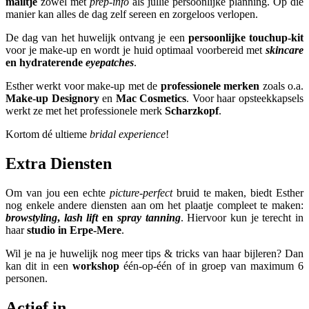
mailtje
zowel met
prep-info
als jullie persoonlijke planning. Op die
manier kan alles de dag zelf sereen en zorgeloos verlopen.
De dag van het huwelijk ontvang je een
persoonlijke touchup-kit
voor je make-up en wordt je huid optimaal voorbereid met
skincare
en hydraterende
eyepatches
.
Esther werkt voor make-up met de
professionele merken
zoals o.a.
Make-up Designory
en
Mac Cosmetics
. Voor haar opsteekkapsels
werkt ze met het professionele merk
Scharzkopf
.
Kortom dé ultieme
bridal experience
!
Extra Diensten
Om van jou een echte
picture-perfect
bruid te maken, biedt Esther
nog enkele andere diensten aan om het plaatje compleet te maken:
browstyling
,
lash lift
en
spray tanning
. Hiervoor kun je terecht in
haar
studio in Erpe-Mere
.
Wil je na je huwelijk nog meer tips & tricks van haar bijleren? Dan
kan dit in een
workshop
één-op-één of in groep van maximum 6
personen.
Actief in