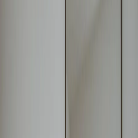
Leveranciers
Inspiratie
Checklist
Gasten
Galerij
Op de kaart
AI assistent
Advertentie