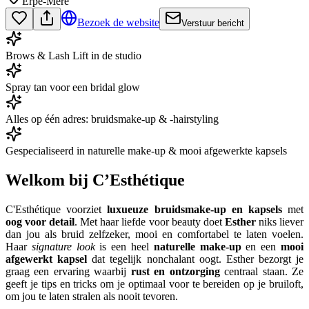
Erpe-Mere
Bezoek de website
Verstuur bericht
Brows & Lash Lift in de studio
Spray tan voor een bridal glow
Alles op één adres: bruidsmake-up & -hairstyling
Gespecialiseerd in naturelle make-up & mooi afgewerkte kapsels
Welkom bij C’Esthétique
C'Esthétique voorziet
luxueuze bruidsmake-up en kapsels
met
oog voor detail
. Met haar liefde voor beauty doet
Esther
niks liever
dan jou als bruid zelfzeker, mooi en comfortabel te laten voelen.
Haar
signature look
is een heel
naturelle make-up
en een
mooi
afgewerkt kapsel
dat tegelijk nonchalant oogt. Esther bezorgt je
graag een ervaring waarbij
rust en ontzorging
centraal staan. Ze
geeft je tips en tricks om je optimaal voor te bereiden op je bruiloft,
om jou te laten stralen als nooit tevoren.