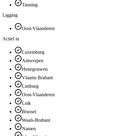
Tanning
Ligging
Oost-Vlaanderen
Actief in
Luxemburg
Antwerpen
Henegouwen
Vlaams Brabant
Limburg
Oost-Vlaanderen
Luik
Brussel
Waals-Brabant
Namen