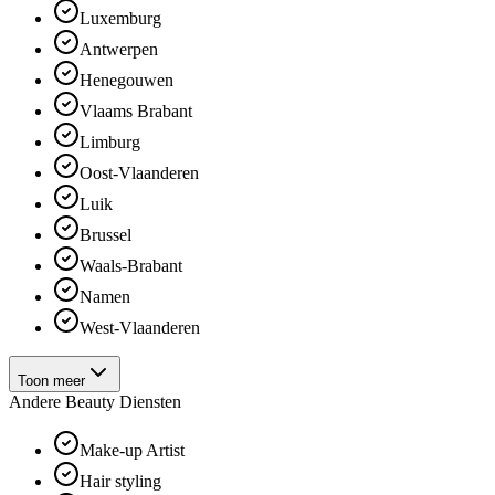
Luxemburg
Antwerpen
Henegouwen
Vlaams Brabant
Limburg
Oost-Vlaanderen
Luik
Brussel
Waals-Brabant
Namen
West-Vlaanderen
Toon meer
Andere Beauty Diensten
Make-up Artist
Hair styling