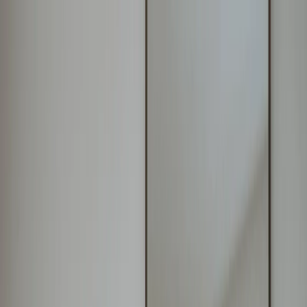
Plan je huwelijk
Leveranciers
Inspiratie
Plan je huwelijk
Leveranciers
Inspiratie
Zoek leveranciers, inspiratie...
Jouw profiel
Word partner
Jouw profiel
Word partner
Zoek leveranciers, inspiratie...