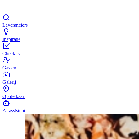
Leveranciers
Inspiratie
Checklist
Gasten
Galerij
Op de kaart
AI assistent