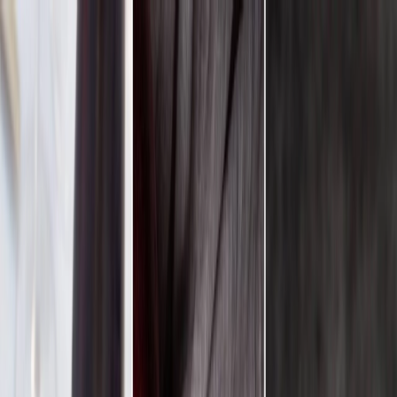
Plan je huwelijk
Leveranciers
Inspiratie
Plan je huwelijk
Leveranciers
Inspiratie
Word partner
Zoek leveranciers, inspiratie...
Jouw profiel
Jouw profiel
Word partner
Zoek leveranciers, inspiratie...