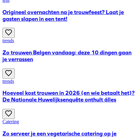
tent
Origineel overnachten na je trouwfeest? Laat je
gasten slapen in een tent!
trends
Zo trouwen Belgen vandaag: deze 10 dingen gaan
je verrassen
trends
Hoeveel kost trouwen in 2026 (en wie betaalt het)?
De Nationale Huwelijksenquête onthult álles
Catering
Zo serveer je een vegetarische catering op je