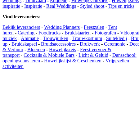
weddings
-
Duurzaam
-
Etiquette
-
Huwelijksaanzoek
-
Huwelijksreis
inspiratie
-
Inspiratie
-
Real Weddings
-
Styled shoot
-
Tips en tricks
Vind leveranciers
:
Bekijk leveranciers
-
Wedding Planners
-
Feestzalen
-
Tent
huren
-
Catering
-
Foodtrucks
-
Bruidstaarten
-
Fotografen
-
Videogra
muziek
-
Animatie
-
Trouwjurken
-
Trouwkostuum
-
Suitekledij
-
Bru
up
-
Bruidskapsel
-
Bruidsaccessoires
-
Drukwerk
-
Ceremonie
-
Deco
& Verhuur
-
Bloemen
-
Huwelijksreis
-
Feest vervoer &
transport
-
Cocktails & Mobiele Bars
-
Licht & Geluid
-
Dansschool:
openingsdans leren
-
Huwelijkslijst & Geschenken
-
Vrijgezellen
activiteiten