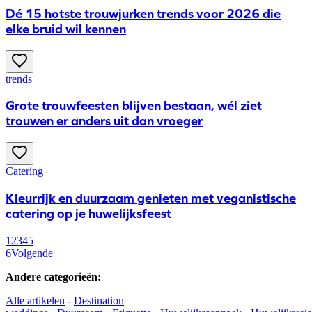
Dé 15 hotste trouwjurken trends voor 2026 die
elke bruid wil kennen
trends
Grote trouwfeesten blijven bestaan, wél ziet
trouwen er anders uit dan vroeger
Catering
Kleurrijk en duurzaam genieten met veganistische
catering op je huwelijksfeest
1
2
3
4
5
6
Volgende
Andere categorieën
:
Alle artikelen
-
Destination