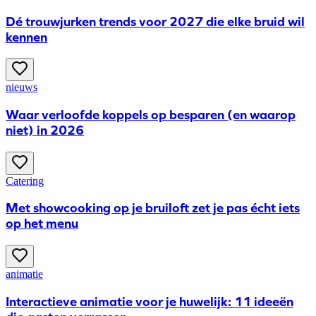
Dé trouwjurken trends voor 2027 die elke bruid wil
kennen
nieuws
​Waar verloofde koppels op besparen (en waarop
niet) in 2026
Catering
Met showcooking op je bruiloft zet je pas écht iets
op het menu
animatie
Interactieve animatie voor je huwelijk: 11 ideeën