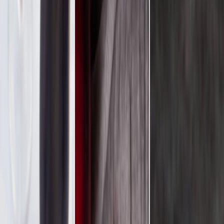
Leveranciers
Inspiratie
Checklist
Gasten
Galerij
Op de kaart
AI assistent