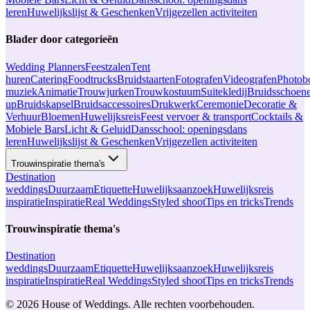
leren
Huwelijkslijst & Geschenken
Vrijgezellen activiteiten
Blader door categorieën
Wedding Planners
Feestzalen
Tent
huren
Catering
Foodtrucks
Bruidstaarten
Fotografen
Videografen
Photob
muziek
Animatie
Trouwjurken
Trouwkostuum
Suitekledij
Bruidsschoen
up
Bruidskapsel
Bruidsaccessoires
Drukwerk
Ceremonie
Decoratie &
Verhuur
Bloemen
Huwelijksreis
Feest vervoer & transport
Cocktails &
Mobiele Bars
Licht & Geluid
Dansschool: openingsdans
leren
Huwelijkslijst & Geschenken
Vrijgezellen activiteiten
Trouwinspiratie thema's
Destination
weddings
Duurzaam
Etiquette
Huwelijksaanzoek
Huwelijksreis
inspiratie
Inspiratie
Real Weddings
Styled shoot
Tips en tricks
Trends
Trouwinspiratie thema's
Destination
weddings
Duurzaam
Etiquette
Huwelijksaanzoek
Huwelijksreis
inspiratie
Inspiratie
Real Weddings
Styled shoot
Tips en tricks
Trends
© 2026 House of Weddings. Alle rechten voorbehouden.