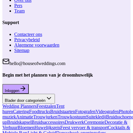
Over ons
Pers
Team
Support
Contacteer ons
Privacybeleid
Algemene voorwaarden
Sitemap
hello@houseofweddings.com
Begin met het plannen van je droomhuwelijk
Inloggen
Blader door categorieën
Wedding Planners
Feestzalen
Tent
huren
Catering
Foodtrucks
Bruidstaarten
Fotografen
Videografen
Photob
muziek
Animatie
Trouwjurken
Trouwkostuum
Suitekledij
Bruidsschoen
up
Bruidskapsel
Bruidsaccessoires
Drukwerk
Ceremonie
Decoratie &
Verhuur
Bloemen
Huwelijksreis
Feest vervoer & transport
Cocktails &
Mobiele Bars
Licht & Geluid
Dansschool: openingsdans