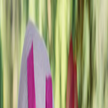
Plan je huwelijk
Leveranciers
Inspiratie
Plan je huwelijk
Leveranciers
Inspiratie
Zoek leveranciers, inspiratie...
Jouw profiel
Word partner
Jouw profiel
Word partner
Zoek leveranciers, inspiratie...