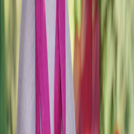
Leveranciers
Inspiratie
Checklist
Gasten
Galerij
Op de kaart
AI assistent
Advertentie