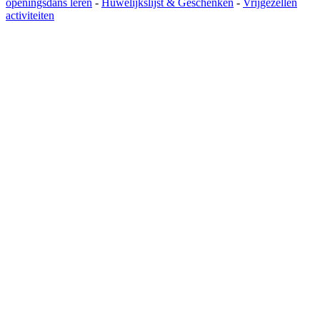
openingsdans leren
-
Huwelijkslijst & Geschenken
-
Vrijgezellen
activiteiten