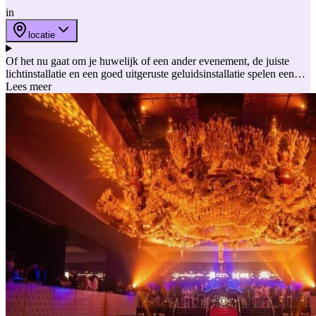
in
locatie
Of het nu gaat om je huwelijk of een ander evenement, de juiste
lichtinstallatie en een goed uitgeruste geluidsinstallatie spelen een
cruciale rol bij het creëren van de gewenste sfeer. Zorg voor een
Lees meer
warme en uitnodigende ambiance met sfeerverlichting op je feest,
verrassende lichteffecten en een aangename audio installatie die
perfect klinkt. Deze licht en geluid verhuur bedrijven laten jouw
huwelijksfeest of event tot leven komen met een professionele licht-
en geluidsinstallatie!