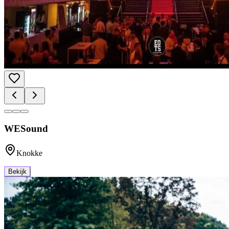
WESound
Knokke
Bekijk