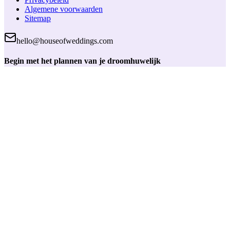
Algemene voorwaarden
Sitemap
hello@houseofweddings.com
Begin met het plannen van je droomhuwelijk
Maak een gratis account aan en krijg toegang tot handige
planningstools, bewaar je favoriete partners en houd alles bij op één
plek.
Inloggen
House of Weddings
Trouwen begint hier. Jouw betrouwbare partner voor het vinden van
de perfecte huwelijksleveranciers en planningtools.