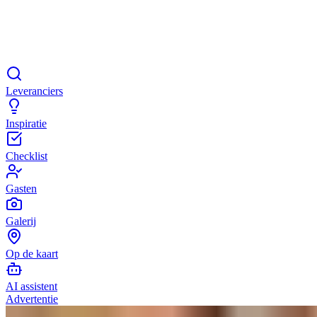
Leveranciers
Inspiratie
Checklist
Gasten
Galerij
Op de kaart
AI assistent
Advertentie