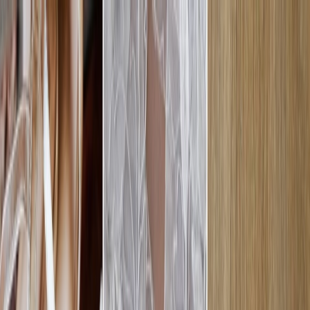
Plan je huwelijk
Leveranciers
Inspiratie
Plan je huwelijk
Leveranciers
Inspiratie
Zoek leveranciers, inspiratie...
Jouw profiel
Word partner
Jouw profiel
Word partner
Zoek leveranciers, inspiratie...