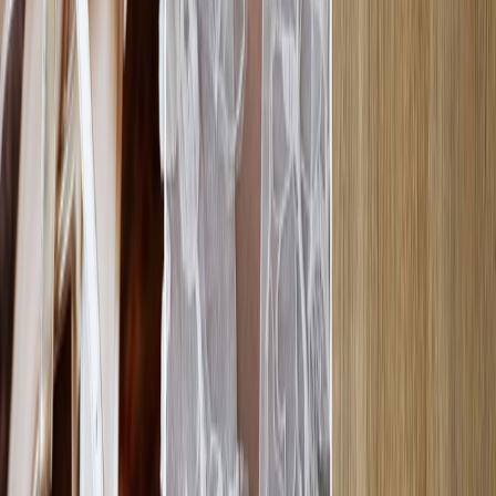
Leveranciers
Inspiratie
Checklist
Gasten
Galerij
Op de kaart
AI assistent
Advertentie