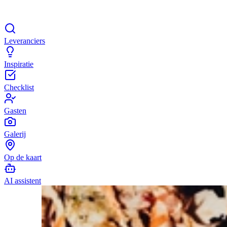
Leveranciers
Inspiratie
Checklist
Gasten
Galerij
Op de kaart
AI assistent