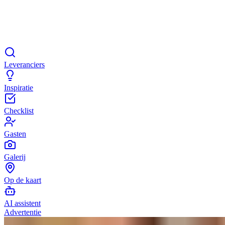
Leveranciers
Inspiratie
Checklist
Gasten
Galerij
Op de kaart
AI assistent
Advertentie