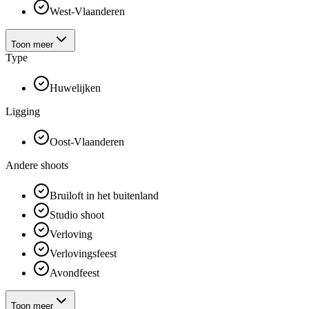
West-Vlaanderen
Toon meer
Type
Huwelijken
Ligging
Oost-Vlaanderen
Andere shoots
Bruiloft in het buitenland
Studio shoot
Verloving
Verlovingsfeest
Avondfeest
Toon meer