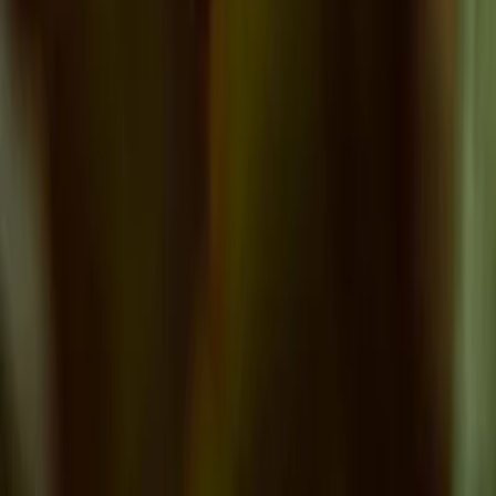
Leveranciers
Inspiratie
Checklist
Gasten
Galerij
Op de kaart
AI assistent
Advertentie