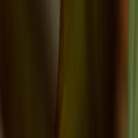
Plan je huwelijk
Leveranciers
Inspiratie
Plan je huwelijk
Leveranciers
Inspiratie
Zoek leveranciers, inspiratie...
Jouw profiel
Word partner
Jouw profiel
Word partner
Zoek leveranciers, inspiratie...