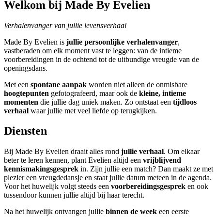
Welkom bij Made By Evelien
Verhalenvanger van jullie levensverhaal​​​​​​​
Made By Evelien is
jullie persoonlijke verhalenvanger
,
vastberaden om elk moment vast te leggen: van de intieme
voorbereidingen in de ochtend tot de uitbundige vreugde van de
openingsdans.
Met een
spontane aanpak
worden niet alleen de onmisbare
hoogtepunten
gefotografeerd, maar ook de
kleine, intieme
momenten
die jullie dag uniek maken. Zo ontstaat een
tijdloos
verhaal
waar jullie met veel liefde op terugkijken.
Diensten
Bij Made By Evelien draait alles rond
jullie verhaal
. Om elkaar
beter te leren kennen, plant Evelien altijd een
vrijblijvend
kennismakingsgesprek
in. Zijn jullie een match? Dan maakt ze met
plezier een vreugdedansje en staat jullie datum meteen in de agenda.
Voor het huwelijk volgt steeds een
voorbereidingsgesprek
en ook
tussendoor kunnen jullie altijd bij haar terecht.
Na het huwelijk ontvangen jullie
binnen de week
een eerste