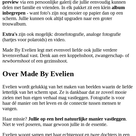
preview
via een persoonlijke galerij die jullie eenvoudig kunnen
delen met familie en vrienden. In elk pakket zit een klein
album
inbegrepen
- want foto's zijn nog mooier op papier dan op een
scherm. Jullie kunnen ook altijd upgraden naar een groter
trouwalbum.
Extra's
zijn ook mogelijk: dronefotografie, analoge fotografie
(hartjes voor polaroids) en video.
Made By Evelien legt met evenveel liefde ook jullie verdere
levensverhaal vast. Denk aan een koppelsshoot, zwangerschap- of
newbornshoot
of een gezinsshoot.
Over Made By Evelien
Evelien wordt gelukkig van het maken van beelden waarin de liefde
letterlijk van het scherm spat. Ze is dankbaar dat ze zoveel mooie
zielen met hun eigen verhaal mag vastleggen. Fotografie is voor
haar dé manier om het leven en de connectie tussen mensen te
vangen.
Haar missie?
Jullie op een heel natuurlijke manier vastleggen
.
Niet te veel poseren, maar gewoon jullie in de essentie.
Evelien woont samen met haar echtgenoot en twee dochters in een