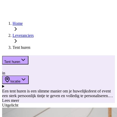
Home
Leveranciers
Tent huren
Tent huren
in
locatie
Een tent huren is een slimme manier om je huwelijksfeest of event
een sterk persoonlijk tintje te geven en volledig te personaliseren.
Zo’n feesttent voelt ook nog eens superhip aan, want ze biedt een
Lees meer
unieke beleving en sfeer voor iedereen. Kies je voor een kadertent,
Uitgelicht
een trendy stretch tent of sailcloth tent? De mogelijkheden om een
geschikte tent te huren voor je feest zijn tegenwoordig eindeloos.