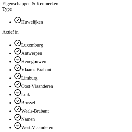
Eigenschappen & Kenmerken
Type
Huwelijken
Actief in
Luxemburg
Antwerpen
Henegouwen
Vlaams Brabant
Limburg
Oost-Vlaanderen
Luik
Brussel
Waals-Brabant
Namen
West-Vlaanderen