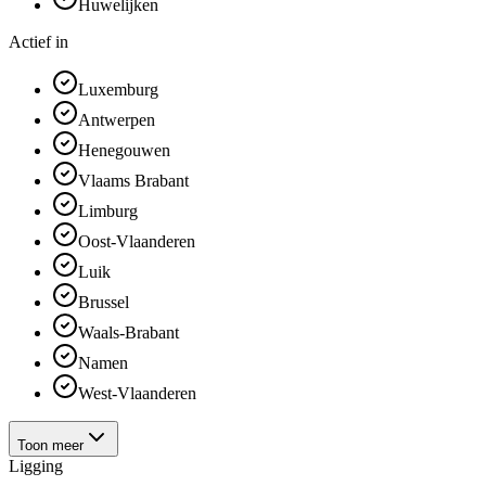
Huwelijken
Actief in
Luxemburg
Antwerpen
Henegouwen
Vlaams Brabant
Limburg
Oost-Vlaanderen
Luik
Brussel
Waals-Brabant
Namen
West-Vlaanderen
Toon meer
Ligging