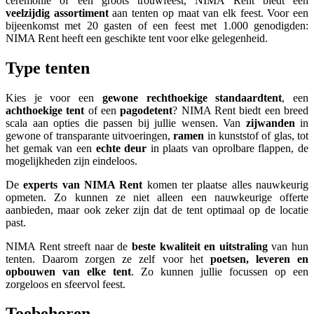
ceremonie of een groots trouwfeest, NIMA Rent biedt een
veelzijdig assortiment
aan tenten op maat van elk feest. Voor een
bijeenkomst met 20 gasten of een feest met 1.000 genodigden:
NIMA Rent heeft een geschikte tent voor elke gelegenheid.
Type tenten
Kies je voor een
gewone rechthoekige standaardtent
, een
achthoekige tent
of een
pagodetent
? NIMA Rent biedt een breed
scala aan opties die passen bij jullie wensen. Van
zijwanden
in
gewone of transparante uitvoeringen,
ramen
in kunststof of glas, tot
het gemak van een
echte deur
in plaats van oprolbare flappen, de
mogelijkheden zijn eindeloos.
De
experts van NIMA Rent
komen ter plaatse alles nauwkeurig
opmeten. Zo kunnen ze niet alleen een nauwkeurige offerte
aanbieden, maar ook zeker zijn dat de tent optimaal op de locatie
past.
NIMA Rent streeft naar de
beste kwaliteit en uitstraling
van hun
tenten. Daarom zorgen ze zelf voor het
poetsen, leveren en
opbouwen van elke tent
. Zo kunnen jullie focussen op een
zorgeloos en sfeervol feest.
Toebehoren