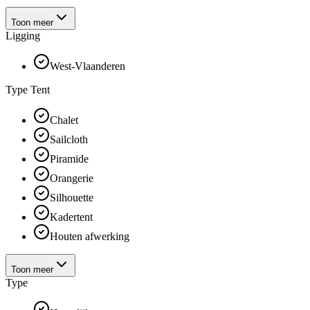
Toon meer
Ligging
West-Vlaanderen
Type Tent
Chalet
Sailcloth
Piramide
Orangerie
Silhouette
Kadertent
Houten afwerking
Toon meer
Type