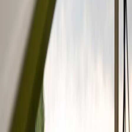
Leveranciers
Inspiratie
Checklist
Gasten
Galerij
Op de kaart
AI assistent
Advertentie