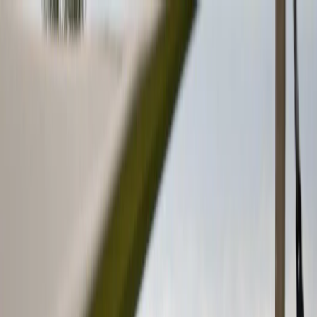
Plan je huwelijk
Leveranciers
Inspiratie
Plan je huwelijk
Leveranciers
Inspiratie
Word partner
Zoek leveranciers, inspiratie...
Jouw profiel
Jouw profiel
Word partner
Zoek leveranciers, inspiratie...