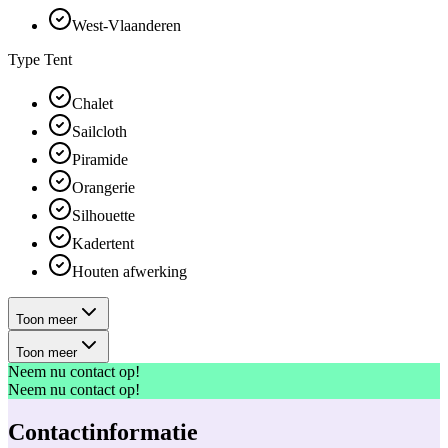
West-Vlaanderen
Type Tent
Chalet
Sailcloth
Piramide
Orangerie
Silhouette
Kadertent
Houten afwerking
Toon meer
Toon meer
Neem nu contact op!
Neem nu contact op!
Contactinformatie