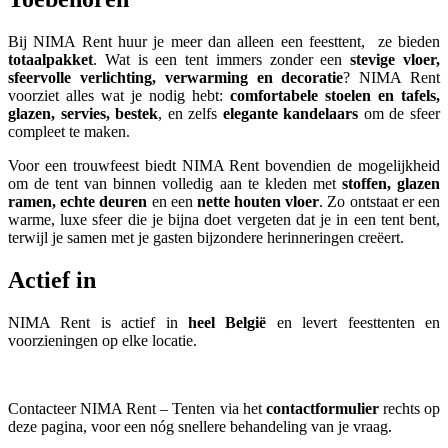
Bij NIMA Rent huur je meer dan alleen een feesttent, ze bieden
totaalpakket
. Wat is een tent immers zonder een
stevige vloer,
sfeervolle verlichting, verwarming en decoratie
? NIMA Rent
voorziet alles wat je nodig hebt:
comfortabele
stoelen en tafels,
glazen, servies, bestek
, en zelfs
elegante kandelaars
om de sfeer
compleet te maken.
Voor een trouwfeest biedt NIMA Rent bovendien de mogelijkheid
om de tent van binnen volledig aan te kleden met
stoffen, glazen
ramen, echte deuren
en een
nette houten vloer
. Zo ontstaat er een
warme, luxe sfeer die je bijna doet vergeten dat je in een tent bent,
terwijl je samen met je gasten bijzondere herinneringen creëert.
Actief in
NIMA Rent is actief in
heel België
en levert feesttenten en
voorzieningen op elke locatie.
Contacteer NIMA Rent – Tenten via het
contactformulier
rechts op
deze pagina, voor een nóg snellere behandeling van je vraag.