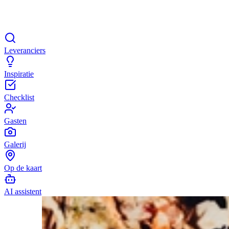
Leveranciers
Inspiratie
Checklist
Gasten
Galerij
Op de kaart
AI assistent