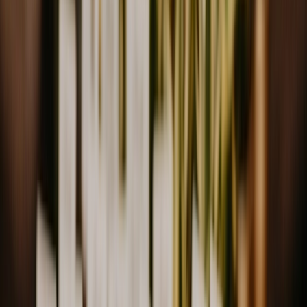
Leveranciers
Inspiratie
Checklist
Gasten
Galerij
Op de kaart
AI assistent
Advertentie