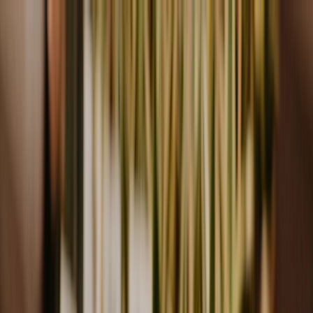
Plan je huwelijk
Leveranciers
Inspiratie
Plan je huwelijk
Leveranciers
Inspiratie
Word partner
Zoek leveranciers, inspiratie...
Jouw profiel
Jouw profiel
Word partner
Zoek leveranciers, inspiratie...