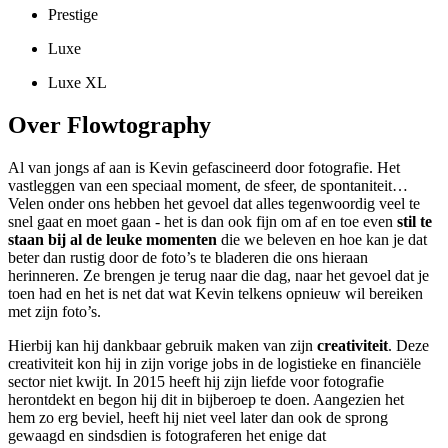
Prestige
Luxe
Luxe XL
Over Flowtography
Al van jongs af aan is Kevin gefascineerd door fotografie. Het
vastleggen van een speciaal moment, de sfeer, de spontaniteit…
Velen onder ons hebben het gevoel dat alles tegenwoordig veel te
snel gaat en moet gaan - het is dan ook fijn om af en toe even
stil te
staan bij al de leuke momenten
die we beleven en hoe kan je dat
beter dan rustig door de foto’s te bladeren die ons hieraan
herinneren. Ze brengen je terug naar die dag, naar het gevoel dat je
toen had en het is net dat wat Kevin telkens opnieuw wil bereiken
met zijn foto’s.
Hierbij kan hij dankbaar gebruik maken van zijn
creativiteit
. Deze
creativiteit kon hij in zijn vorige jobs in de logistieke en financiële
sector niet kwijt. In 2015 heeft hij zijn liefde voor fotografie
herontdekt en begon hij dit in bijberoep te doen. Aangezien het
hem zo erg beviel, heeft hij niet veel later dan ook de sprong
gewaagd en sindsdien is fotograferen het enige dat