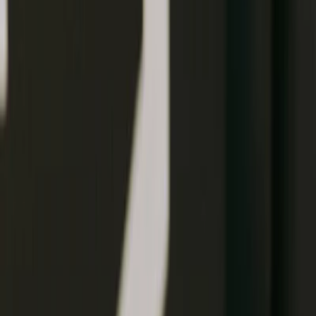
Leveranciers
Inspiratie
Checklist
Gasten
Galerij
Op de kaart
AI assistent
Advertentie