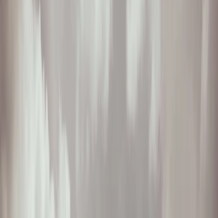
Leveranciers
Inspiratie
Checklist
Gasten
Galerij
Op de kaart
AI assistent
Advertentie