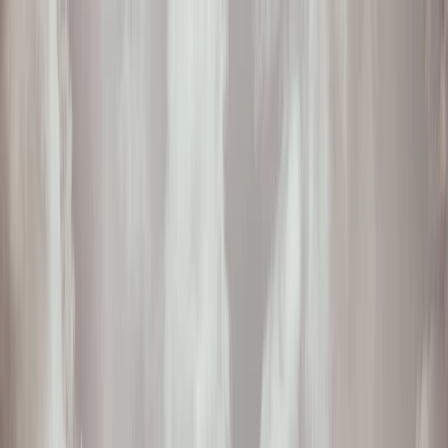
Plan je huwelijk
Leveranciers
Inspiratie
Plan je huwelijk
Leveranciers
Inspiratie
Word partner
Zoek leveranciers, inspiratie...
Jouw profiel
Jouw profiel
Word partner
Zoek leveranciers, inspiratie...