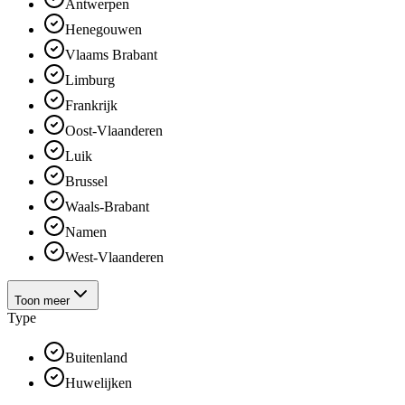
Antwerpen
Henegouwen
Vlaams Brabant
Limburg
Frankrijk
Oost-Vlaanderen
Luik
Brussel
Waals-Brabant
Namen
West-Vlaanderen
Toon meer
Type
Buitenland
Huwelijken