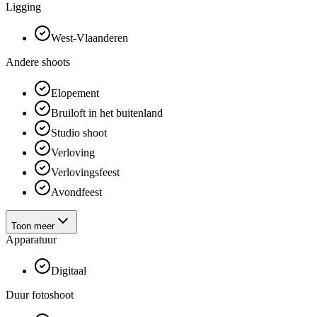
Ligging
West-Vlaanderen
Andere shoots
Elopement
Bruiloft in het buitenland
Studio shoot
Verloving
Verlovingsfeest
Avondfeest
Toon meer
Apparatuur
Digitaal
Duur fotoshoot