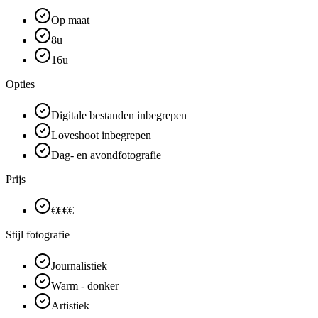
Op maat
8u
16u
Opties
Digitale bestanden inbegrepen
Loveshoot inbegrepen
Dag- en avondfotografie
Prijs
€€€€
Stijl fotografie
Journalistiek
Warm - donker
Artistiek