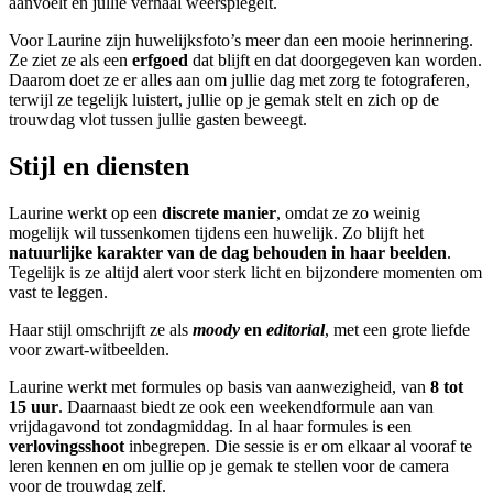
aanvoelt en jullie verhaal weerspiegelt.
Voor Laurine zijn huwelijksfoto’s meer dan een mooie herinnering.
Ze ziet ze als een
erfgoed
dat blijft en dat doorgegeven kan worden.
Daarom doet ze er alles aan om jullie dag met zorg te fotograferen,
terwijl ze tegelijk luistert, jullie op je gemak stelt en zich op de
trouwdag vlot tussen jullie gasten beweegt.
Stijl en diensten
Laurine werkt op een
discrete manier
, omdat ze zo weinig
mogelijk wil tussenkomen tijdens een huwelijk. Zo blijft het
natuurlijke karakter van de dag behouden in haar beelden
.
Tegelijk is ze altijd alert voor sterk licht en bijzondere momenten om
vast te leggen.
Haar stijl omschrijft ze als
moody
en
editorial
, met een grote liefde
voor zwart-witbeelden.
Laurine werkt met formules op basis van aanwezigheid, van
8 tot
15 uur
. Daarnaast biedt ze ook een weekendformule aan van
vrijdagavond tot zondagmiddag. In al haar formules is een
verlovingsshoot
inbegrepen. Die sessie is er om elkaar al vooraf te
leren kennen en om jullie op je gemak te stellen voor de camera
voor de trouwdag zelf.