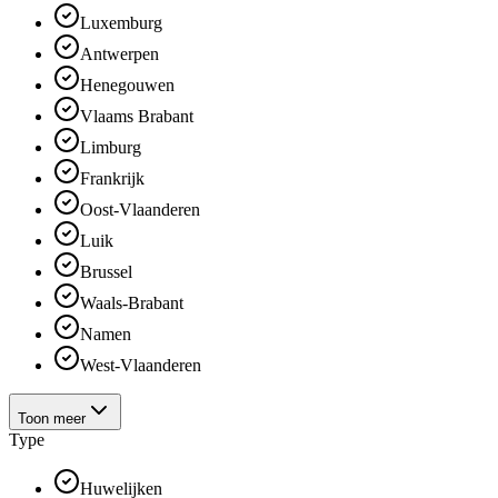
Luxemburg
Antwerpen
Henegouwen
Vlaams Brabant
Limburg
Frankrijk
Oost-Vlaanderen
Luik
Brussel
Waals-Brabant
Namen
West-Vlaanderen
Toon meer
Type
Huwelijken