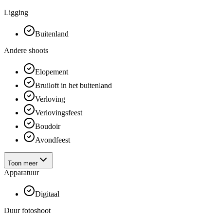
Ligging
Buitenland
Andere shoots
Elopement
Bruiloft in het buitenland
Verloving
Verlovingsfeest
Boudoir
Avondfeest
Toon meer
Apparatuur
Digitaal
Duur fotoshoot