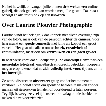
Na het huwelijk ontvangen jullie binnen
drie weken een online
galerij
, die ook gedeeld kan worden met jullie gasten. Daarnaast
bezorgt ze alle foto’s ook op een
usb-stick
.
Over Laurine Plouvier Photographie
Laurine vindt het belangrijk dat koppels niet alleen overtuigd zijn
van de foto’s, maar ook van de
persoon achter de camera
. Voor
haar maakt een
goede connectie
met jullie als koppel een groot
verschil. Het gaat niet alleen om
techniek, creativiteit of
communicatie
, maar ook om
vertrouwen en een goed gevoel
.
In haar werk komt dat duidelijk terug. Ze omschrijft zichzelf als een
menselijke fotograaf
: empathisch en oprecht betrokken. Koppels
mogen erop rekenen dat ze
zich volledig inzet, voor, tijdens en na
het huwelijk
.
Ze werkt discreet en
observeert
graag zonder het moment te
verstoren. Ze houdt ervan om spontane beelden te maken zonder
mensen uit gesprekken te halen of voortdurend te laten poseren.
Tegelijk beweegt ze veel tijdens een trouwdag om de beelden te
maken die ze voor zich ziet.