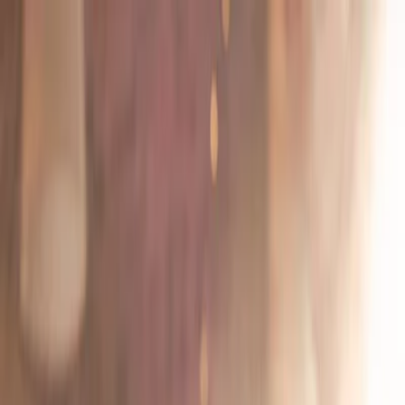
Plan je huwelijk
Leveranciers
Inspiratie
Plan je huwelijk
Leveranciers
Inspiratie
Zoek leveranciers, inspiratie...
Jouw profiel
Word partner
Jouw profiel
Word partner
Zoek leveranciers, inspiratie...