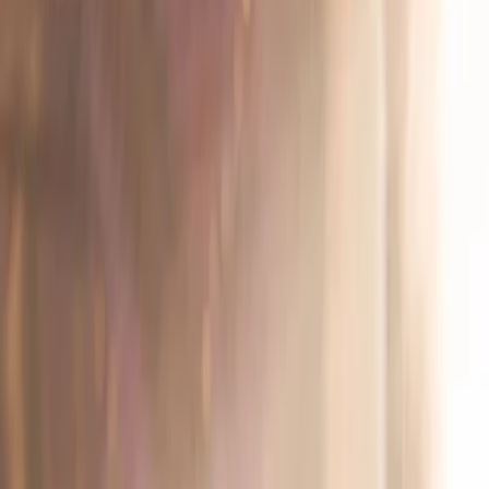
Leveranciers
Inspiratie
Checklist
Gasten
Galerij
Op de kaart
AI assistent
Advertentie