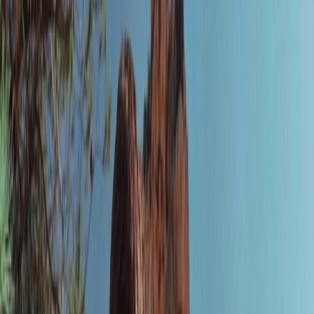
Leveranciers
Inspiratie
Checklist
Gasten
Galerij
Op de kaart
AI assistent
Advertentie