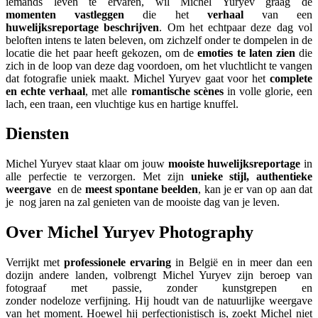
iemands leven te ervaren, wil Michel Yuryev graag de
momenten vastleggen
die het
verhaal
van een
huwelijksreportage
beschrijven
. Om het echtpaar deze dag vol
beloften intens te laten beleven, om zichzelf onder te dompelen in de
locatie die het paar heeft gekozen, om de
emoties te laten zien
die
zich in de loop van deze dag voordoen, om het vluchtlicht te vangen
dat fotografie uniek maakt. Michel Yuryev gaat voor het
complete
en echte verhaal
, met alle
romantische scènes
in volle glorie, een
lach, een traan, een vluchtige kus en hartige knuffel.
Diensten
Michel Yuryev staat klaar om jouw
mooiste huwelijksreportage
in
alle perfectie te verzorgen. Met zijn
unieke stijl, authentieke
weergave
en de
meest spontane beelden
, kan je er van op aan dat
je nog jaren na zal genieten van de mooiste dag van je leven.
Over Michel Yuryev Photography
Verrijkt met
professionele ervaring
in België en in meer dan een
dozijn andere landen, volbrengt Michel Yuryev zijn beroep van
fotograaf met passie, zonder kunstgrepen en
zonder nodeloze verfijning. Hij houdt van de natuurlijke weergave
van het moment. Hoewel hij perfectionistisch is, zoekt Michel niet