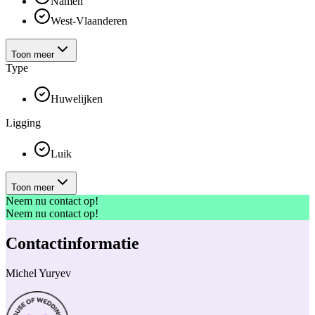
Namen
West-Vlaanderen
Toon meer
Type
Huwelijken
Ligging
Luik
Toon meer
Neem nu contact op!
Neem nu contact op!
Contactinformatie
Michel Yuryev