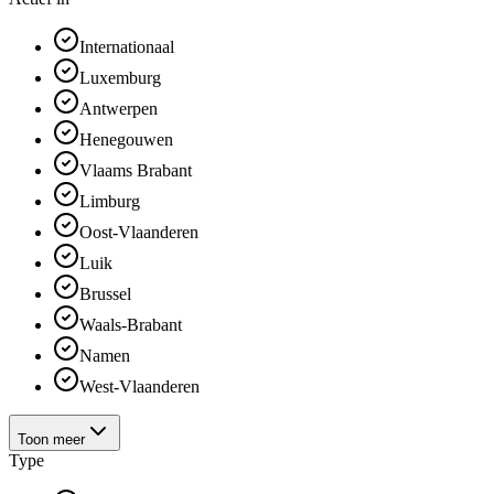
Internationaal
Luxemburg
Antwerpen
Henegouwen
Vlaams Brabant
Limburg
Oost-Vlaanderen
Luik
Brussel
Waals-Brabant
Namen
West-Vlaanderen
Toon meer
Type