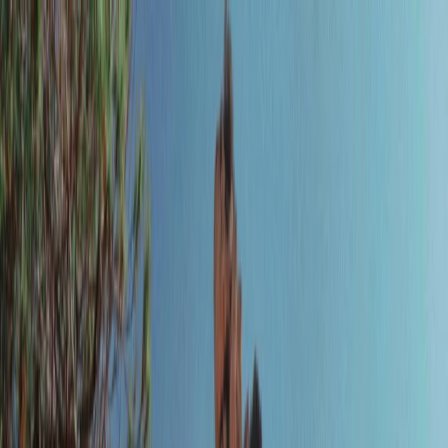
Plan je huwelijk
Leveranciers
Inspiratie
Plan je huwelijk
Leveranciers
Inspiratie
Word partner
Zoek leveranciers, inspiratie...
Jouw profiel
Jouw profiel
Word partner
Zoek leveranciers, inspiratie...