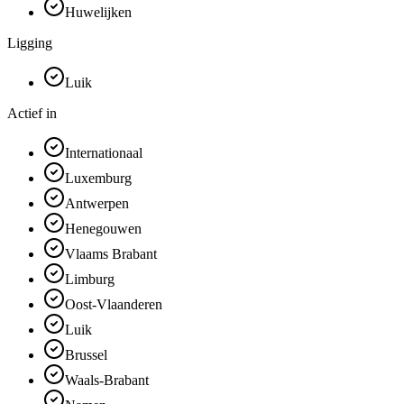
Huwelijken
Ligging
Luik
Actief in
Internationaal
Luxemburg
Antwerpen
Henegouwen
Vlaams Brabant
Limburg
Oost-Vlaanderen
Luik
Brussel
Waals-Brabant