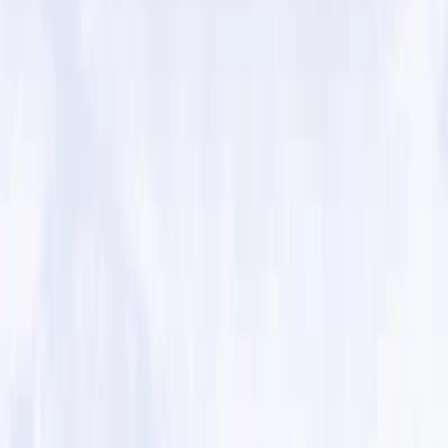
Leveranciers
Inspiratie
Checklist
Gasten
Galerij
Op de kaart
AI assistent
Advertentie