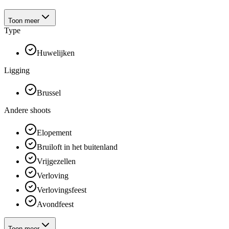
Toon meer
Type
Huwelijken
Ligging
Brussel
Andere shoots
Elopement
Bruiloft in het buitenland
Vrijgezellen
Verloving
Verlovingsfeest
Avondfeest
Toon meer