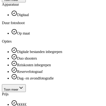
Apparatuur
Digitaal
Duur fotoshoot
Op maat
Opties
Digitale bestanden inbegrepen
Duo shooters
Reiskosten inbegrepen
Reservefotograaf
Dag- en avondfotografie
Toon meer
Prijs
€€€€€