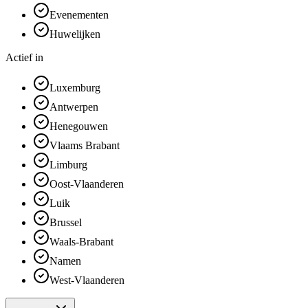
Evenementen
Huwelijken
Actief in
Luxemburg
Antwerpen
Henegouwen
Vlaams Brabant
Limburg
Oost-Vlaanderen
Luik
Brussel
Waals-Brabant
Namen
West-Vlaanderen