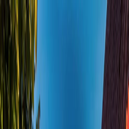
Plan je huwelijk
Leveranciers
Inspiratie
Plan je huwelijk
Leveranciers
Inspiratie
Word partner
Zoek leveranciers, inspiratie...
Jouw profiel
Jouw profiel
Word partner
Zoek leveranciers, inspiratie...