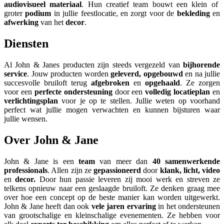
audiovisueel materiaal
. Hun creatief team bouwt een klein of
groter
podium
in jullie feestlocatie, en zorgt voor de
bekleding
en
afwerking
van het
decor
.
Diensten
Al John & Janes producten zijn steeds vergezeld van
bijhorende
service
. Jouw producten worden
geleverd, opgebouwd
en na jullie
succesvolle bruiloft terug
afgebroken
en
opgehaald
. Ze zorgen
voor een
perfecte ondersteuning
door een
volledig locatieplan
en
verlichtingsplan
voor je op te stellen. Jullie weten op voorhand
perfect wat jullie mogen verwachten en kunnen bijsturen waar
jullie wensen.
Over John & Jane
John & Jane is een
team
van meer dan
40 samenwerkende
professionals
. Allen zijn ze
gepassioneerd
door
klank, licht, video
en
decor.
Door hun passie leveren zij mooi werk en streven ze
telkens opnieuw naar een geslaagde bruiloft. Ze denken graag mee
over hoe een concept op de beste manier kan worden uitgewerkt.
John & Jane heeft dan ook
vele jaren ervaring
in het ondersteunen
van grootschalige en kleinschalige evenementen. Ze hebben voor