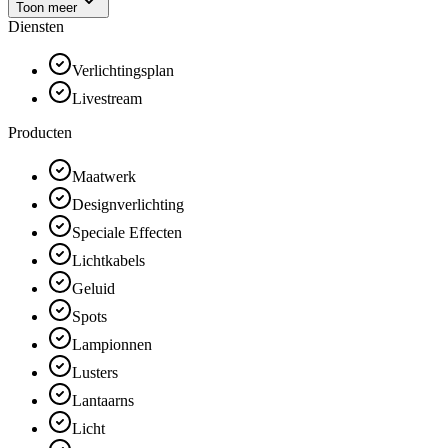
Toon meer
Diensten
Verlichtingsplan
Livestream
Producten
Maatwerk
Designverlichting
Speciale Effecten
Lichtkabels
Geluid
Spots
Lampionnen
Lusters
Lantaarns
Licht