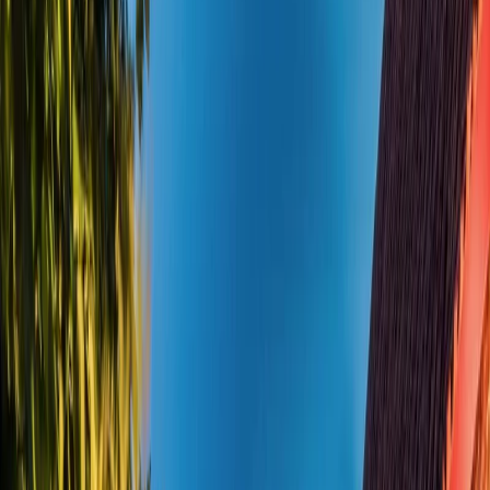
Leveranciers
Inspiratie
Checklist
Gasten
Galerij
Op de kaart
AI assistent
Advertentie