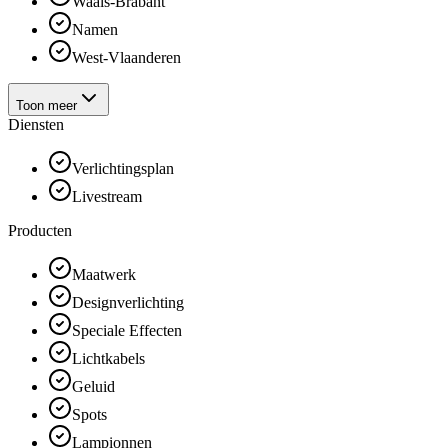
Waals-Brabant
Namen
West-Vlaanderen
Toon meer
Diensten
Verlichtingsplan
Livestream
Producten
Maatwerk
Designverlichting
Speciale Effecten
Lichtkabels
Geluid
Spots
Lampionnen