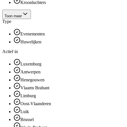
Kroonluchters
Toon meer
Type
Evenementen
Huwelijken
Actief in
Luxemburg
Antwerpen
Henegouwen
Vlaams Brabant
Limburg
Oost-Vlaanderen
Luik
Brussel