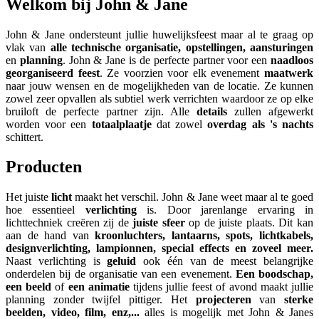
Welkom bij John & Jane
John & Jane ondersteunt jullie huwelijksfeest maar al te graag op
vlak van
alle technische organisatie, opstellingen, aansturingen
en
planning
. John & Jane is de perfecte partner voor een
naadloos
georganiseerd feest
. Ze voorzien voor elk evenement
maatwerk
naar jouw wensen en de mogelijkheden van de locatie. Ze kunnen
zowel zeer opvallen als subtiel werk verrichten waardoor ze op elke
bruiloft de perfecte partner zijn. Alle
details
zullen afgewerkt
worden voor een
totaalplaatje
dat zowel
overdag als 's nachts
schittert.
Producten
Het juiste
licht
maakt het verschil. John & Jane weet maar al te goed
hoe essentieel
verlichting
is. Door jarenlange ervaring in
lichttechniek creëren zij de
juiste sfeer
op de juiste plaats. Dit kan
aan de hand van
kroonluchters, lantaarns, spots, lichtkabels,
designverlichting, lampionnen, special effects en zoveel meer.
Naast verlichting is
geluid
ook één van de meest belangrijke
onderdelen bij de organisatie van een evenement.
Een boodschap,
een beeld
of
een animatie
tijdens jullie feest of avond maakt jullie
planning zonder twijfel pittiger. Het
projecteren
van
sterke
beelden, video, film, enz,...
alles is mogelijk met John & Janes