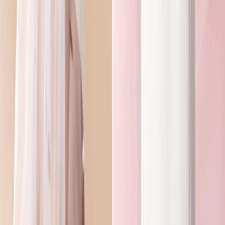
Leveranciers
Inspiratie
Checklist
Gasten
Galerij
Op de kaart
AI assistent