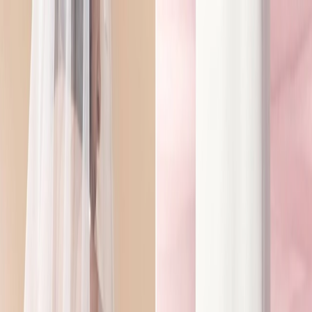
Plan je huwelijk
Leveranciers
Inspiratie
Plan je huwelijk
Leveranciers
Inspiratie
Word partner
Zoek leveranciers, inspiratie...
Jouw profiel
Jouw profiel
Word partner
Zoek leveranciers, inspiratie...