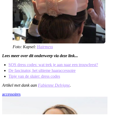
Foto: Kapsel:
Hairmess
Lees meer over dit onderwerp via deze link...
SOS dress codes: wat trek je aan naar een trouwfeest?
De fascinator, het ultieme haaraccessoire
Tipje van de sluier: dress codes
Artikel met dank aan
Fabienne Delvigne
.
accessoires