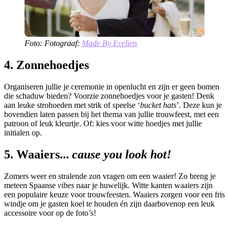
Foto: Fotograaf:
Made By Evelien
4. Zonnehoedjes
Organiseren jullie je ceremonie in openlucht en zijn er geen bomen
die schaduw bieden? Voorzie zonnehoedjes voor je gasten! Denk
aan leuke strohoeden met strik of speelse ‘
bucket hats
’
.
Deze kun je
bovendien laten passen bij het thema van jullie trouwfeest, met een
patroon of leuk kleurtje. Of: kies voor witte hoedjes met jullie
initialen op.
5. Waaiers...
cause you look hot!
Zomers weer en stralende zon vragen om een waaier! Zo breng je
meteen Spaanse
vibes
naar je huwelijk. Witte kanten waaiers zijn
een populaire keuze voor trouwfeesten. Waaiers zorgen voor een fris
windje om je gasten koel te houden én zijn daarbovenop een leuk
accessoire voor op de foto’s!