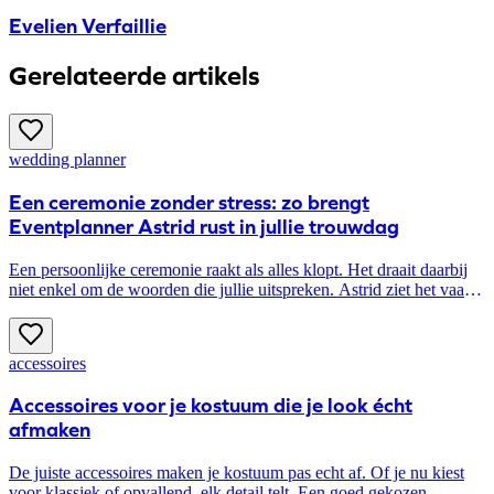
Evelien Verfaillie
Gerelateerde artikels
wedding planner
​Een ceremonie zonder stress: zo brengt
Eventplanner Astrid rust in jullie trouwdag
Een persoonlijke ceremonie raakt als alles klopt. Het draait daarbij
niet enkel om de woorden die jullie uitspreken. Astrid ziet het vaak:
koppels investeren veel tijd in mooie teksten en rituelen, terwijl de
stuctuur en timing minstens even belangrijk zijn voor een goede
flow. Precies daar zorgt zij als ceremoniespreker en dagcoördinator
accessoires
voor rust en samenhang.
Accessoires voor je kostuum die je look écht
afmaken
De juiste accessoires maken je kostuum pas echt af. Of je nu kiest
voor klassiek of opvallend, elk detail telt. Een goed gekozen