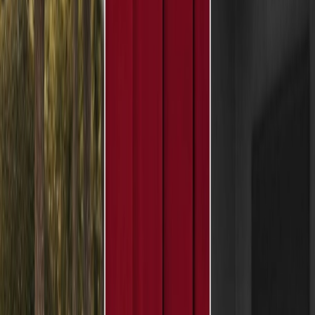
Leveranciers
Inspiratie
Checklist
Gasten
Galerij
Op de kaart
AI assistent
Advertentie