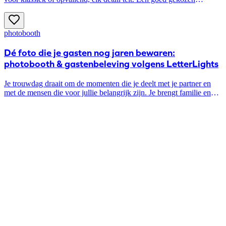
accessoire straalt persoonlijkheid uit en tilt je look naar een hoger
niveau. In dit artikel ontdek je hoe je accessoires voor je kostuum op
een stijlvolle manier combineert.
photobooth
Dé foto die je gasten nog jaren bewaren:
photobooth & gastenbeleving volgens LetterLights
Je trouwdag draait om de momenten die je deelt met je partner en
met de mensen die voor jullie belangrijk zijn. Je brengt familie en
vrienden samen om jullie dag te vieren. Hoe zorg je ervoor dat je
gasten echt deel uitmaken van jullie verhaal? Mathys van
LetterLights kent de trends in gastenbeleving en legt uit hoe je dat
concreet vormgeeft op je trouwfeest.