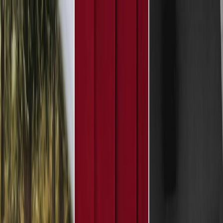
Plan je huwelijk
Leveranciers
Inspiratie
Plan je huwelijk
Leveranciers
Inspiratie
Zoek leveranciers, inspiratie...
Jouw profiel
Word partner
Jouw profiel
Word partner
Zoek leveranciers, inspiratie...