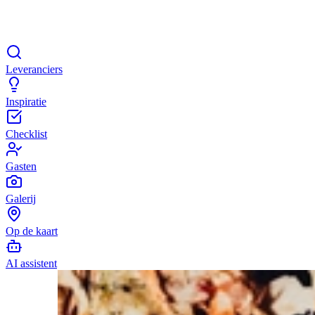
Leveranciers
Inspiratie
Checklist
Gasten
Galerij
Op de kaart
AI assistent