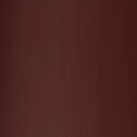
Leveranciers
Inspiratie
Checklist
Gasten
Galerij
Op de kaart
AI assistent
Advertentie