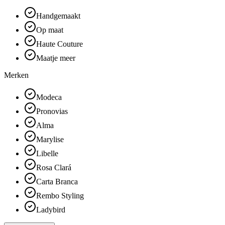
Handgemaakt
Op maat
Haute Couture
Maatje meer
Merken
Modeca
Pronovias
Alma
Marylise
Libelle
Rosa Clará
Carta Branca
Rembo Styling
Ladybird