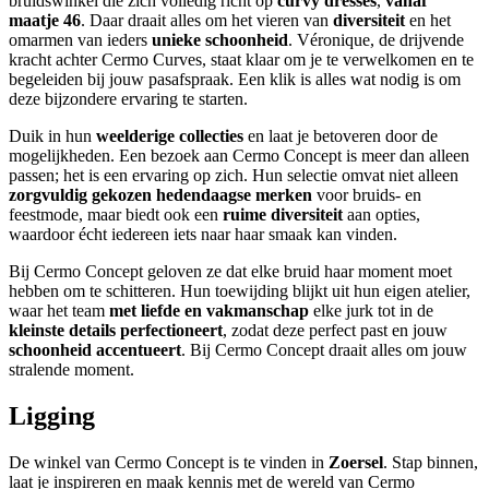
bruidswinkel die zich volledig richt op
curvy dresses
,
vanaf
maatje 46
. Daar draait alles om het vieren van
diversiteit
en het
omarmen van ieders
unieke schoonheid
. Véronique, de drijvende
kracht achter Cermo Curves, staat klaar om je te verwelkomen en te
begeleiden bij jouw pasafspraak. Een klik is alles wat nodig is om
deze bijzondere ervaring te starten.
Duik in hun
weelderige collecties
en laat je betoveren door de
mogelijkheden. Een bezoek aan Cermo Concept is meer dan alleen
passen; het is een ervaring op zich. Hun selectie omvat niet alleen
zorgvuldig gekozen hedendaagse merken
voor bruids- en
feestmode, maar biedt ook een
ruime diversiteit
aan opties,
waardoor écht iedereen iets naar haar smaak kan vinden.
Bij Cermo Concept geloven ze dat elke bruid haar moment moet
hebben om te schitteren. Hun toewijding blijkt uit hun eigen atelier,
waar het team
met liefde en vakmanschap
elke jurk tot in de
kleinste details perfectioneert
, zodat deze perfect past en jouw
schoonheid accentueert
. Bij Cermo Concept draait alles om jouw
stralende moment.
Ligging
De winkel van Cermo Concept is te vinden in
Zoersel
. Stap binnen,
laat je inspireren en maak kennis met de wereld van Cermo