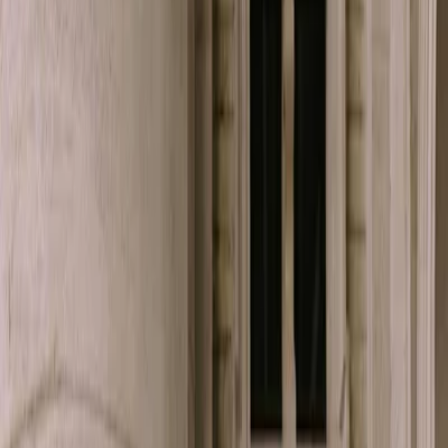
Leveranciers
Inspiratie
Checklist
Gasten
Galerij
Op de kaart
AI assistent
Advertentie