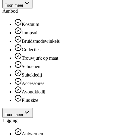
Toon meer
Aanbod
Kostuum
Jumpsuit
Bruidsmodewinkels
Collecties
Trouwjurk op maat
Schoenen
Suitekledij
Accessoires
Avondkledij
Plus size
Toon meer
Ligging
Antwerpen