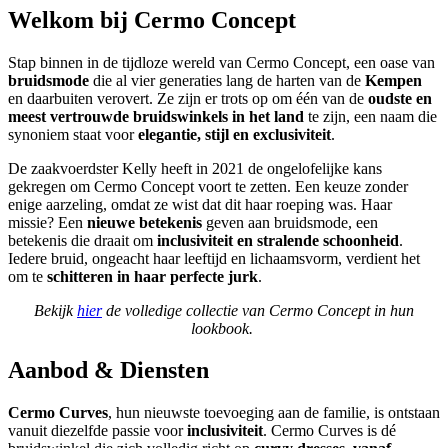
Welkom bij Cermo Concept
Stap binnen in de tijdloze wereld van Cermo Concept, een oase van
bruidsmode
die al vier generaties lang de harten van de
Kempen
en daarbuiten verovert. Ze zijn er trots op om één van de
oudste en
meest vertrouwde bruidswinkels in het land
te zijn, een naam die
synoniem staat voor
elegantie, stijl en exclusiviteit
.
De zaakvoerdster Kelly heeft in 2021 de ongelofelijke kans
gekregen om Cermo Concept voort te zetten. Een keuze zonder
enige aarzeling, omdat ze wist dat dit haar roeping was. Haar
missie? Een
nieuwe betekenis
geven aan bruidsmode, een
betekenis die draait om
inclusiviteit en stralende schoonheid
.
Iedere bruid, ongeacht haar leeftijd en lichaamsvorm, verdient het
om te
schitteren in haar perfecte jurk
.
Bekijk
hier
de volledige collectie van Cermo Concept in hun
lookbook.
Aanbod & Diensten
Cermo Curves
, hun nieuwste toevoeging aan de familie, is ontstaan
vanuit diezelfde passie voor
inclusiviteit
. Cermo Curves is dé