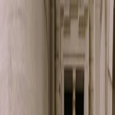
Plan je huwelijk
Leveranciers
Inspiratie
Plan je huwelijk
Leveranciers
Inspiratie
Zoek leveranciers, inspiratie...
Jouw profiel
Word partner
Jouw profiel
Word partner
Zoek leveranciers, inspiratie...