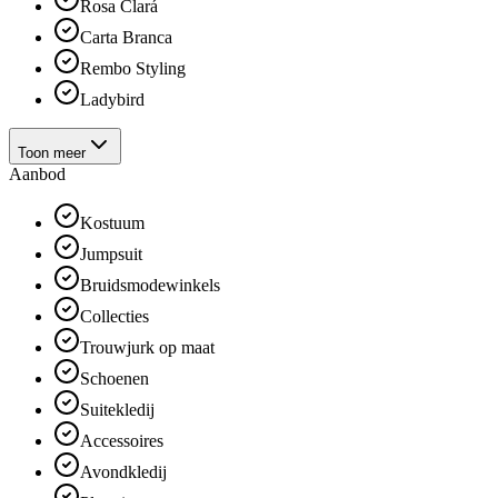
Rosa Clará
Carta Branca
Rembo Styling
Ladybird
Toon meer
Aanbod
Kostuum
Jumpsuit
Bruidsmodewinkels
Collecties
Trouwjurk op maat
Schoenen
Suitekledij
Accessoires
Avondkledij