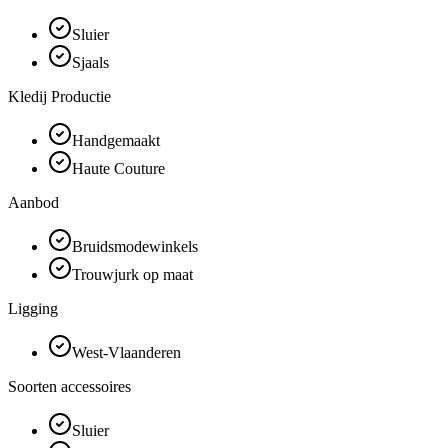
Sluier
Sjaals
Kledij Productie
Handgemaakt
Haute Couture
Aanbod
Bruidsmodewinkels
Trouwjurk op maat
Ligging
West-Vlaanderen
Soorten accessoires
Sluier