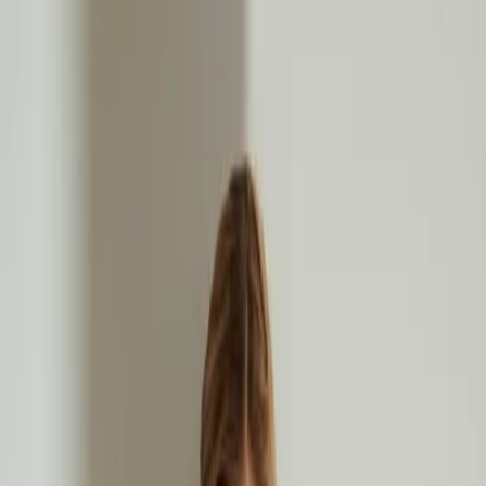
Leveranciers
Inspiratie
Checklist
Gasten
Galerij
Op de kaart
AI assistent
Advertentie