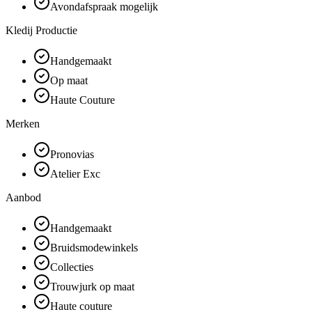
Avondafspraak mogelijk
Kledij Productie
Handgemaakt
Op maat
Haute Couture
Merken
Pronovias
Atelier Exc
Aanbod
Handgemaakt
Bruidsmodewinkels
Collecties
Trouwjurk op maat
Haute couture