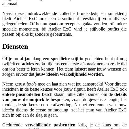
allemaal.
Naast deze indrukwekkende collectie bruidskledij en suitekledij
biedt Atelier ExC ook een assortiment feestkledij voor diverse
gelegenheden. Of het nu gaat om recepties, gala-avonden, of andere
speciale momenten, bij Atelier ExC vind je stijlvolle outfits die
passen bij elke bijzondere gebeurtenis.
Diensten
Of je nu al jarenlang een
specifieke stijl
in gedachten hebt of nog
twijfelt en
advies zoekt
, tijdens een eerste afspraak nemen ze de tijd
om jou beter te leren kennen. Het team luistert naar jouw wensen en
zorgen ervoor dat
jouw ideeën werkelijkheid worden
.
Neem gerust foto’s mee en laat zien wat jou aanspreekt! Voor directe
inzichten in de beste keuzes voor jouw figuur, heeft Atelier ExC ook
enkele pasmodellen
beschikbaar. Jullie zitten samen om de
details
van jouw droomjurk
te bespreken, zoals de gewenste lengte, het
model, de stofkeuze en de afwerking. Na het verkennen van jouw
ideeën tijdens de eerste ontmoeting, zet het team van Atelier ExC
zich in om aan de slag te gaan.
Gedurende
verschillende pasbeurten
krijg je de kans om de