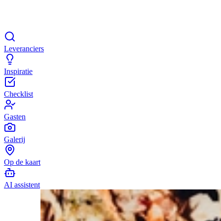
Leveranciers
Inspiratie
Checklist
Gasten
Galerij
Op de kaart
AI assistent