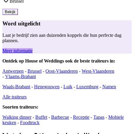
Brussel
Bekijk
Word uitgelicht
Laat je bedrijf zien aan duizenden koppels die hun perfecte dag
plannen.
Meer informatie
Ontdek op House of Weddings ook de beste traiteurs in:
Antwerpen
-
Brussel
-
Oost-Vlaanderen
-
West-Vlaanderen
-
Vlaams-Brabant
Waals-Brabant
-
Henegouwen
-
Luik
-
Luxemburg
-
Namen
Alle traiteurs
Soorten traiteurs:
Walking dinner
-
Buffet
-
Barbecue
-
Receptie
-
Tapas
-
Mobiele
keuken
-
Foodtruck