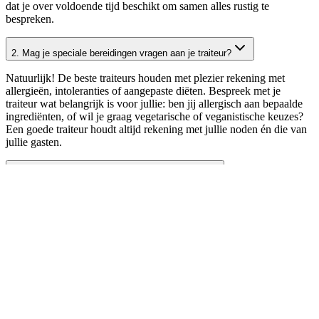
dat je over voldoende tijd beschikt om samen alles rustig te
bespreken.
2. Mag je speciale bereidingen vragen aan je traiteur?
Natuurlijk! De beste traiteurs houden met plezier rekening met
allergieën, intoleranties of aangepaste diëten. Bespreek met je
traiteur wat belangrijk is voor jullie: ben jij allergisch aan bepaalde
ingrediënten, of wil je graag vegetarische of veganistische keuzes?
Een goede traiteur houdt altijd rekening met jullie noden én die van
jullie gasten.
3. Biedt een traiteur ook andere diensten aan?
Sommige traiteurs zullen zorgen voor extra diensten zoals het
creëren of aanleveren van je bruidstaart, of het aankleden van jullie
tafels. Vraag zeker naar wat kan en schrap zo weer enkele zaken
van je planning!
4. Welke vragen stel je aan je traiteur?
De beste traiteur van Limburg inhuren voor jouw trouw? Stel deze
vragen aan het traiteurbedrijf om te weten of het een
match
is.