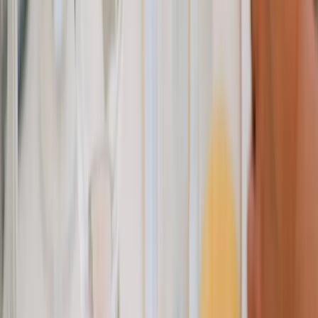
Leveranciers
Inspiratie
Checklist
Gasten
Galerij
Op de kaart
AI assistent
Advertentie