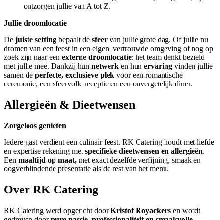
ontzorgen jullie van A tot Z.
Jullie droomlocatie
De
juiste setting
bepaalt de
sfeer
van jullie grote dag. Of jullie nu
dromen van een feest in een eigen, vertrouwde omgeving of nog op
zoek zijn naar een
externe droomlocatie
: het team denkt bezield
met jullie mee. Dankzij hun
netwerk
en hun
ervaring
vinden jullie
samen de
perfecte, exclusieve plek
voor een romantische
ceremonie, een sfeervolle receptie en een onvergetelijk diner.
Allergieën & Dieetwensen
Zorgeloos genieten
Iedere gast verdient een culinair feest. RK Catering houdt met liefde
en expertise rekening met
specifieke dieetwensen en allergieën
.
Een
maaltijd op maat,
met exact dezelfde verfijning, smaak en
oogverblindende presentatie als de rest van het menu.
Over RK Catering
RK Catering werd opgericht door
Kristof Royackers
en wordt
gedreven door
pure passie, professionaliteit en smaakvolle