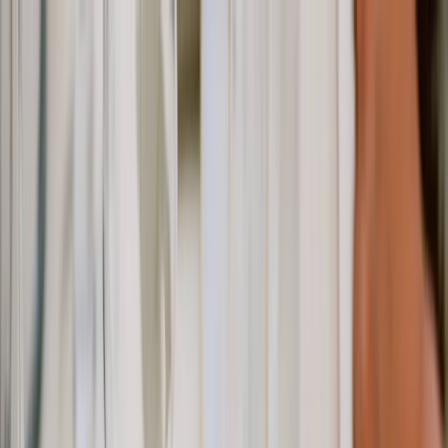
Plan je huwelijk
Leveranciers
Inspiratie
Plan je huwelijk
Leveranciers
Inspiratie
Word partner
Zoek leveranciers, inspiratie...
Jouw profiel
Jouw profiel
Word partner
Zoek leveranciers, inspiratie...