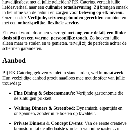
huwelijksfeest met al jullie geliefden? RK Catering vertaalt jullie
liefdesverhaal naar een
culinaire totaalervaring
. Zij brengen smaak
in het ritme van de natuur en zorgen voor
beleving op elk niveau.
Onze passie?
Verfijnde, seizoensgebonden gerechten
combineren
met een
onberispelijke
,
flexibele service.
Elk event wordt door hen verzorgd met
oog voor detail, een flinke
dosis stijl en een warme, persoonlijke touch
. Zo hoeven jullie
alleen maar te stralen en te genieten, terwijl zij de perfectie achter de
schermen garanderen.
Aanbod
Bij RK Catering geloven ze niet in standaarden, wel in
maatwerk
.
Hun veelzijdige aanbod groeit naadloos mee met de sfeer van jullie
trouwdag:
Fine Dining & Seizoensmenu's:
Verfijnde gastronomie die
de zintuigen prikkelt.
Walking Dinners & Streetfood:
Dynamisch, eigentijds en
ontspannen, zonder in te boeten op kwaliteit.
Private Dinners & Concept Events:
Van de eerste creatieve
brainstorm tot de allerlaatste glimlach van jullie gasten; zij