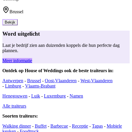
Brussel
Bekijk
Word uitgelicht
Laat je bedrijf zien aan duizenden koppels die hun perfecte dag
plannen.
Meer informatie
Ontdek op House of Weddings ook de beste traiteurs in:
Antwerpen
-
Brussel
-
Oost-Vlaanderen
-
West-Vlaanderen
-
Limburg
-
Vlaams-Brabant
Henegouwen
-
Luik
-
Luxemburg
-
Namen
Alle traiteurs
Soorten traiteurs:
Walking dinner
-
Buffet
-
Barbecue
-
Receptie
-
Tapas
-
Mobiele
keuken
-
Foodtruck