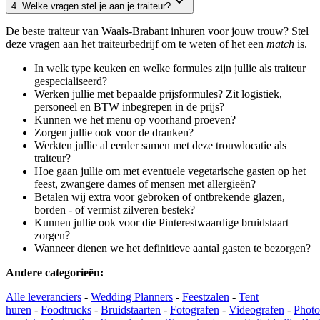
4. Welke vragen stel je aan je traiteur?
De beste traiteur van Waals-Brabant inhuren voor jouw trouw? Stel
deze vragen aan het traiteurbedrijf om te weten of het een
match
is.
In welk type keuken en welke formules zijn jullie als traiteur
gespecialiseerd?
Werken jullie met bepaalde prijsformules? Zit logistiek,
personeel en BTW inbegrepen in de prijs?
Kunnen we het menu op voorhand proeven?
Zorgen jullie ook voor de dranken?
Werkten jullie al eerder samen met deze trouwlocatie als
traiteur?
Hoe gaan jullie om met eventuele vegetarische gasten op het
feest, zwangere dames of mensen met allergieën?
Betalen wij extra voor gebroken of ontbrekende glazen,
borden - of vermist zilveren bestek?
Kunnen jullie ook voor die Pinterestwaardige bruidstaart
zorgen?
Wanneer dienen we het definitieve aantal gasten te bezorgen?
Andere categorieën
:
Alle leveranciers
-
Wedding Planners
-
Feestzalen
-
Tent
huren
-
Foodtrucks
-
Bruidstaarten
-
Fotografen
-
Videografen
-
Photo