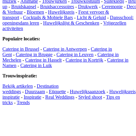
muziek
-
Animatie
-
Trouwjurken
-
Trouwkostuum
-
Suitekledij
-
Bru
up
-
Bruidskapsel
-
Bruidsaccessoires
-
Drukwerk
-
Ceremonie
-
Deco
& Verhuur
-
Bloemen
-
Huwelijksreis
-
Feest vervoer &
transport
-
Cocktails & Mobiele Bars
-
Licht & Geluid
-
Dansschool:
openingsdans leren
-
Huwelijkslijst & Geschenken
-
Vrijgezellen
activiteiten
Populaire locaties
:
Catering in Brussel
-
Catering in Antwerpen
-
Catering in
Gent
-
Catering in Brugge
-
Catering in Leuven
-
Catering in
Mechelen
-
Catering in Hasselt
-
Catering in Kortrijk
-
Catering in
Namen
-
Catering in Luik
Trouwinspiratie
:
Bekijk artikelen
-
Destination
weddings
-
Duurzaam
-
Etiquette
-
Huwelijksaanzoek
-
Huwelijksreis
inspiratie
-
Inspiratie
-
Real Weddings
-
Styled shoot
-
Tips en
tricks
-
Trends