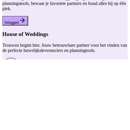
planningstools, bewaar je favoriete partners en houd alles bij op één
plek.
Inloggen
House of Weddings
Trouwen begint hier. Jouw betrouwbare partner voor het vinden van
de perfecte huwelijksleveranciers en planningtools.
Snelle links
Trouw artikels
Vacatures
Huwelijksbeurzen
Kwaliteitslabel
Onze impact
Over ons