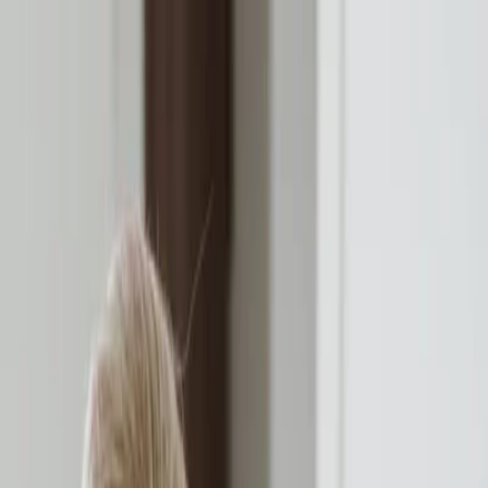
Plan je huwelijk
Leveranciers
Inspiratie
Plan je huwelijk
Leveranciers
Inspiratie
Zoek leveranciers, inspiratie...
Jouw profiel
Word partner
Jouw profiel
Word partner
Zoek leveranciers, inspiratie...