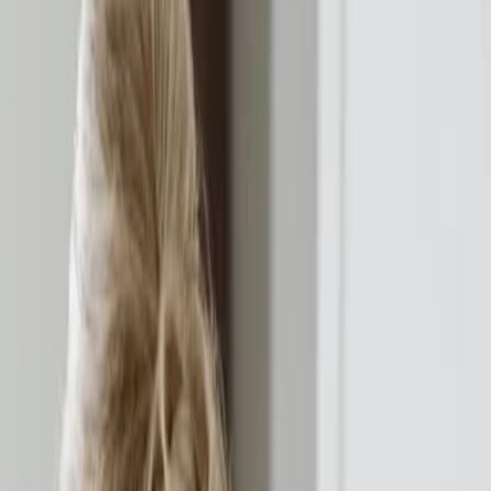
Leveranciers
Inspiratie
Checklist
Gasten
Galerij
Op de kaart
AI assistent
Advertentie