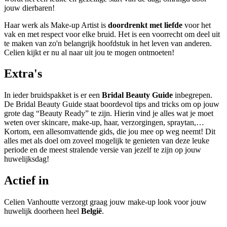
jouw dierbaren!
Haar werk als Make-up Artist is
doordrenkt met liefde
voor het
vak en met respect voor elke bruid. Het is een voorrecht om deel uit
te maken van zo'n belangrijk hoofdstuk in het leven van anderen.
Celien kijkt er nu al naar uit jou te mogen ontmoeten!
Extra's
In ieder bruidspakket is er een
Bridal Beauty Guide
inbegrepen.
De Bridal Beauty Guide staat boordevol tips and tricks om op jouw
grote dag “Beauty Ready” te zijn. Hierin vind je alles wat je moet
weten over skincare, make-up, haar, verzorgingen, spraytan,…
Kortom, een allesomvattende gids, die jou mee op weg neemt! Dit
alles met als doel om zoveel mogelijk te genieten van deze leuke
periode en de meest stralende versie van jezelf te zijn op jouw
huwelijksdag!
Actief in
Celien Vanhoutte verzorgt graag jouw make-up look voor jouw
huwelijk doorheen heel
België
.