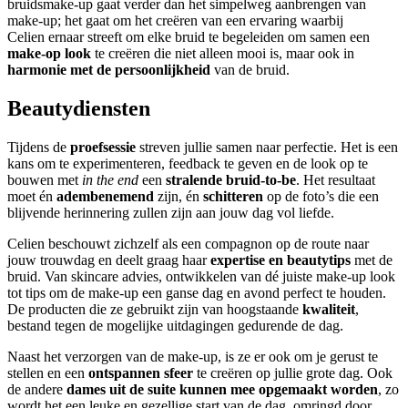
bruidsmake-up gaat verder dan het simpelweg aanbrengen van
make-up; het gaat om het creëren van een ervaring waarbij
Celien ernaar streeft om elke bruid te begeleiden om samen een
make-op look
te creëren die niet alleen mooi is, maar ook in
harmonie met de persoonlijkheid
van de bruid.
Beautydiensten
Tijdens de
proefsessie
streven jullie samen naar perfectie. Het is een
kans om te experimenteren, feedback te geven en de look op te
bouwen met
in the end
een
stralende bruid-to-be
. Het resultaat
moet én
adembenemend
zijn, én
schitteren
op de foto’s die een
blijvende herinnering zullen zijn aan jouw dag vol liefde.
Celien beschouwt zichzelf als een compagnon op de route naar
jouw trouwdag en deelt graag haar
expertise en beautytips
met de
bruid. Van skincare advies, ontwikkelen van dé juiste make-up look
tot tips om de make-up een ganse dag en avond perfect te houden.
De producten die ze gebruikt zijn van hoogstaande
kwaliteit
,
bestand tegen de mogelijke uitdagingen gedurende de dag.
Naast het verzorgen van de make-up, is ze er ook om je gerust te
stellen en een
ontspannen sfeer
te creëren op jullie grote dag. Ook
de andere
dames uit de suite kunnen mee opgemaakt worden
, zo
wordt het een leuke en gezellige start van de dag, omringd door