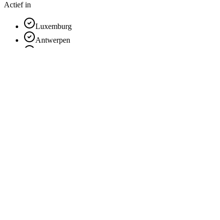
Actief in
Luxemburg
Antwerpen
Henegouwen
Vlaams Brabant
Limburg
Oost-Vlaanderen
Luik
Brussel
Waals-Brabant
Namen
West-Vlaanderen
Toon meer
Andere Beauty Diensten
Make-up Artist