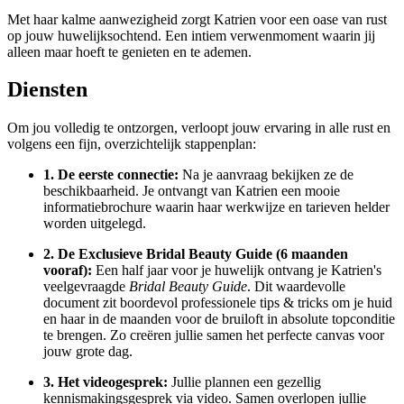
Met haar kalme aanwezigheid zorgt Katrien voor een oase van rust
op jouw huwelijksochtend. Een intiem verwenmoment waarin jij
alleen maar hoeft te genieten en te ademen.
Diensten
Om jou volledig te ontzorgen, verloopt jouw ervaring in alle rust en
volgens een fijn, overzichtelijk stappenplan:
1. De eerste connectie:
Na je aanvraag bekijken ze de
beschikbaarheid. Je ontvangt van Katrien een mooie
informatiebrochure waarin haar werkwijze en tarieven helder
worden uitgelegd.
2. De Exclusieve Bridal Beauty Guide (6 maanden
vooraf):
Een half jaar voor je huwelijk ontvang je Katrien's
veelgevraagde
Bridal Beauty Guide
. Dit waardevolle
document zit boordevol professionele tips & tricks om je huid
en haar in de maanden voor de bruiloft in absolute topconditie
te brengen. Zo creëren jullie samen het perfecte canvas voor
jouw grote dag.
3. Het videogesprek:
Jullie plannen een gezellig
kennismakingsgesprek via video. Samen overlopen jullie