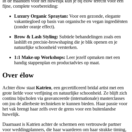
In de maanden vóór het huwelijk kun je bij élow terecht voor een
fijne, complete voorbereiding:
Luxury Organic Spraytan:
Voor een gezonde, elegante
vakantiegloed op basis van organische en vegan ingrediënten
(zonder oranje effect).
Brow & Lash Styling:
Subtiele behandelingen zoals een
lashlift en precisie-browshaping die je blik openen en je
natuurlijke schoonheid versterken.
1:1 Make-up Workshops:
Leer jezelf opmaken met een
handig stappenplan en productadvies op maat.
Over élow
Achter élow staat
Katrien
, een gecertificeerd bridal artist met een
grote liefde voor verfijning en natuurlijke schoonheid. Ze blijft zich
continu bijscholen via geavanceerde (internationale) masterclasses
om jou de allerbeste technieken te kunnen bieden. Haar passie voor
het vak brengt haar zelfs over de grens voor een buitenlandse
huwelijk.
Daarnaast is Katrien achter de schermen een vertrouwde partner
voor weddingplanners, die haar waarderen om haar strakke timing,