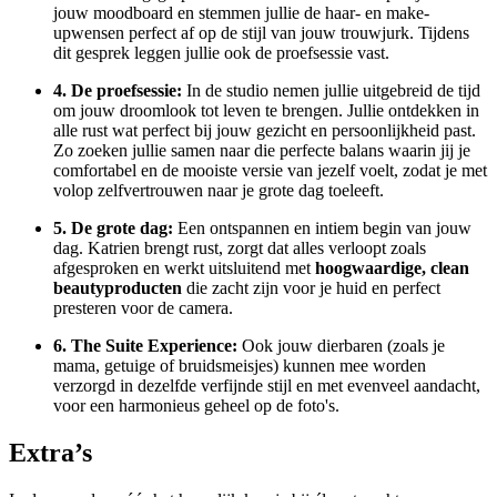
jouw moodboard en stemmen jullie de haar- en make-
upwensen perfect af op de stijl van jouw trouwjurk. Tijdens
dit gesprek leggen jullie ook de proefsessie vast.
4. De proefsessie:
In de studio nemen jullie uitgebreid de tijd
om jouw droomlook tot leven te brengen. Jullie ontdekken in
alle rust wat perfect bij jouw gezicht en persoonlijkheid past.
Zo zoeken jullie samen naar die perfecte balans waarin jij je
comfortabel en de mooiste versie van jezelf voelt, zodat je met
volop zelfvertrouwen naar je grote dag toeleeft.
5. De grote dag:
Een ontspannen en intiem begin van jouw
dag. Katrien brengt rust, zorgt dat alles verloopt zoals
afgesproken en werkt uitsluitend met
hoogwaardige, clean
beautyproducten
die zacht zijn voor je huid en perfect
presteren voor de camera.
6. The Suite Experience:
Ook jouw dierbaren (zoals je
mama, getuige of bruidsmeisjes) kunnen mee worden
verzorgd in dezelfde verfijnde stijl en met evenveel aandacht,
voor een harmonieus geheel op de foto's.
Extra’s