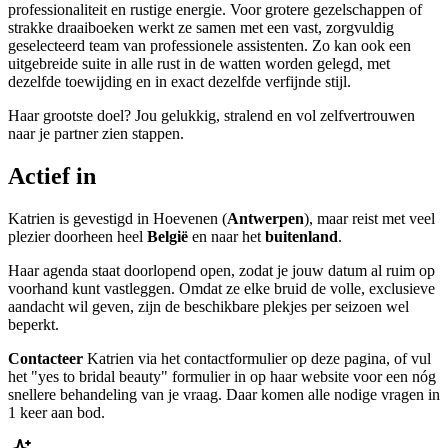
professionaliteit en rustige energie. Voor grotere gezelschappen of
strakke draaiboeken werkt ze samen met een vast, zorgvuldig
geselecteerd team van professionele assistenten. Zo kan ook een
uitgebreide suite in alle rust in de watten worden gelegd, met
dezelfde toewijding en in exact dezelfde verfijnde stijl.
Haar grootste doel? Jou gelukkig, stralend en vol zelfvertrouwen
naar je partner zien stappen.
Actief in
Katrien is gevestigd in Hoevenen (
Antwerpen
), maar reist met veel
plezier doorheen heel
België
en naar het
buitenland
.
Haar agenda staat doorlopend open, zodat je jouw datum al ruim op
voorhand kunt vastleggen. Omdat ze elke bruid de volle, exclusieve
aandacht wil geven, zijn de beschikbare plekjes per seizoen wel
beperkt.
Contacteer
Katrien via het contactformulier op deze pagina, of vul
het "yes to bridal beauty" formulier in op haar website voor een nóg
snellere behandeling van je vraag. Daar komen alle nodige vragen in
1 keer aan bod.