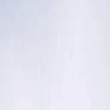
Leveranciers
Inspiratie
Checklist
Gasten
Galerij
Op de kaart
AI assistent
Advertentie