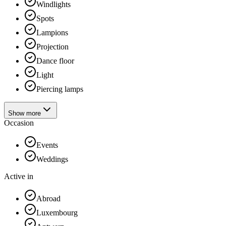
Windlights
Spots
Lampions
Projection
Dance floor
Light
Piercing lamps
Show more
Occasion
Events
Weddings
Active in
Abroad
Luxembourg