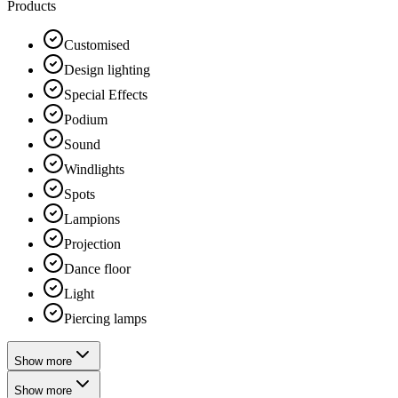
Products
Customised
Design lighting
Special Effects
Podium
Sound
Windlights
Spots
Lampions
Projection
Dance floor
Light
Piercing lamps
Show more
Show more