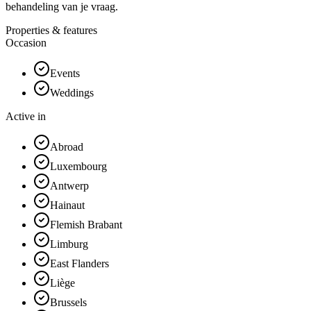
behandeling van je vraag.
Properties & features
Occasion
Events
Weddings
Active in
Abroad
Luxembourg
Antwerp
Hainaut
Flemish Brabant
Limburg
East Flanders
Liège
Brussels