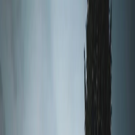
Vendors
Inspiration
Checklist
Guests
Gallery
Map
AI assistant
Advertisement