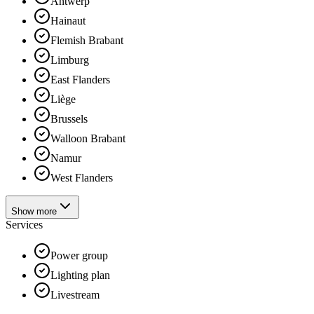
Antwerp
Hainaut
Flemish Brabant
Limburg
East Flanders
Liège
Brussels
Walloon Brabant
Namur
West Flanders
Show more
Services
Power group
Lighting plan
Livestream