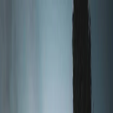
Plan your wedding
Vendors
Inspiration
Plan your wedding
Vendors
Inspiration
Join as a partner
Search vendors, inspiration...
Your profile
Your profile
Join as a partner
Search vendors, inspiration...