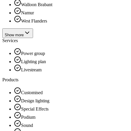
Walloon Brabant
Namur
West Flanders
Show more
Services
Power group
Lighting plan
Livestream
Products
Customised
Design lighting
Special Effects
Podium
Sound