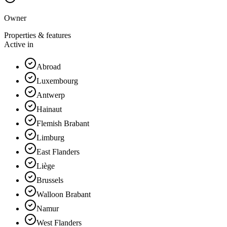
Owner
Properties & features
Active in
Abroad
Luxembourg
Antwerp
Hainaut
Flemish Brabant
Limburg
East Flanders
Liège
Brussels
Walloon Brabant
Namur
West Flanders