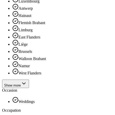
Luxembourg
Antwerp
Hainaut
Flemish Brabant
Limburg
East Flanders
Liège
Brussels
Walloon Brabant
Namur
West Flanders
Show more
Occasion
Weddings
Occupation