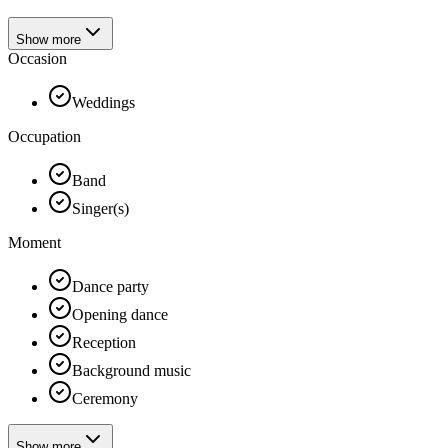
Show more
Occasion
Weddings
Occupation
Band
Singer(s)
Moment
Dance party
Opening dance
Reception
Background music
Ceremony
Show more