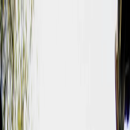
Plan your wedding
Vendors
Inspiration
Plan your wedding
Vendors
Inspiration
Search vendors, inspiration...
Your profile
Join as a partner
Your profile
Join as a partner
Search vendors, inspiration...