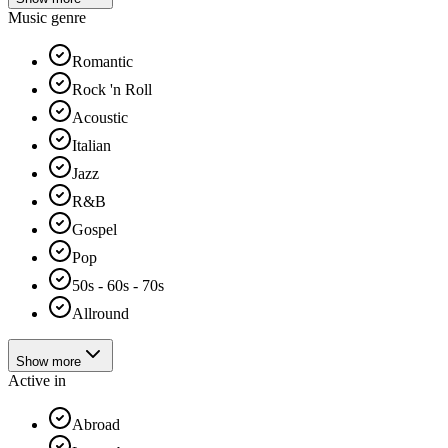
Music genre
Romantic
Rock 'n Roll
Acoustic
Italian
Jazz
R&B
Gospel
Pop
50s - 60s - 70s
Allround
Show more
Active in
Abroad