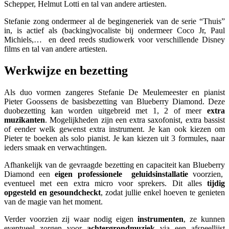
Schepper, Helmut Lotti en tal van andere artiesten.
Stefanie zong ondermeer al de begingeneriek van de serie “Thuis”
in, is actief als (backing)vocaliste bij ondermeer Coco Jr, Paul
Michiels,… en deed reeds studiowerk voor verschillende Disney
films en tal van andere artiesten.
Werkwijze en bezetting
Als duo vormen zangeres Stefanie De Meulemeester en pianist
Pieter Goossens de basisbezetting van Blueberry Diamond. Deze
duobezetting kan worden uitgebreid met 1, 2 of meer
extra
muzikanten
. Mogelijkheden zijn een extra saxofonist, extra bassist
of eender welk gewenst extra instrument. Je kan ook kiezen om
Pieter te boeken als solo pianist. Je kan kiezen uit 3 formules, naar
ieders smaak en verwachtingen.
Afhankelijk van de gevraagde bezetting en capaciteit kan Blueberry
Diamond een
eigen professionele geluidsinstallatie
voorzien,
eventueel met een extra micro voor sprekers. Dit alles
tijdig
opgesteld en gesoundcheckt
, zodat jullie enkel hoeven te genieten
van de magie van het moment.
Verder voorzien zij waar nodig eigen
instrumenten
, ze kunnen
eventueel zorgen voor
achtergrondmuziek
via een afspeellijst