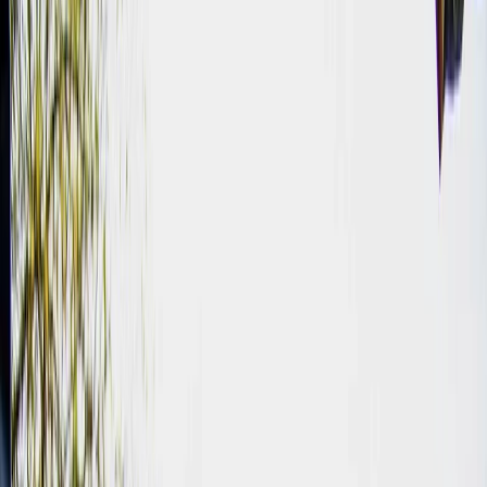
Vendors
Inspiration
Checklist
Guests
Gallery
Map
AI assistant
Advertisement