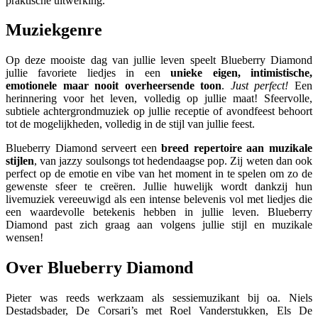
praktische uitwerking.
Muziekgenre
Op deze mooiste dag van jullie leven speelt Blueberry Diamond
jullie favoriete liedjes in een
unieke eigen, intimistische,
emotionele maar nooit overheersende toon
.
Just perfect!
Een
herinnering voor het leven, volledig op jullie maat! Sfeervolle,
subtiele achtergrondmuziek op jullie receptie of avondfeest behoort
tot de mogelijkheden, volledig in de stijl van jullie feest.
Blueberry Diamond serveert een
breed repertoire aan muzikale
stijlen
, van jazzy soulsongs tot hedendaagse pop. Zij weten dan ook
perfect op de emotie en vibe van het moment in te spelen om zo de
gewenste sfeer te creëren. Jullie huwelijk wordt dankzij hun
livemuziek vereeuwigd als een intense belevenis vol met liedjes die
een waardevolle betekenis hebben in jullie leven. Blueberry
Diamond past zich graag aan volgens jullie stijl en muzikale
wensen!
Over Blueberry Diamond
Pieter was reeds werkzaam als sessiemuzikant bij oa. Niels
Destadsbader, De Corsari’s met Roel Vanderstukken, Els De