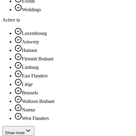
Events
Weddings
Active in
Luxembourg
Antwerp
Hainaut
Flemish Brabant
Limburg
East Flanders
Liège
Brussels
Walloon Brabant
Namur
West Flanders
Show more