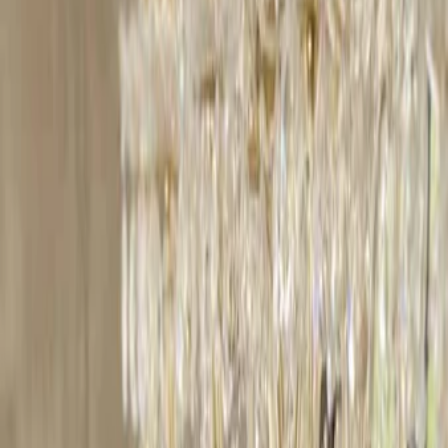
Vendors
Inspiration
Checklist
Guests
Gallery
Map
AI assistant
Advertisement