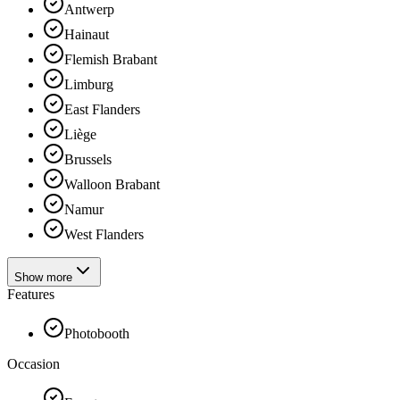
Antwerp
Hainaut
Flemish Brabant
Limburg
East Flanders
Liège
Brussels
Walloon Brabant
Namur
West Flanders
Show more
Features
Photobooth
Occasion