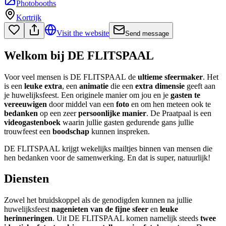
Photobooths
Kortrijk
Visit the website
Send message
Welkom bij DE FLITSPAAL
Voor veel mensen is DE FLITSPAAL de
ultieme
sfeermaker
. Het
is een
leuke extra
, een
animatie
die een
extra dimensie
geeft aan
je huwelijksfeest. Een originele manier om jou en je
gasten te
vereeuwigen
door middel van een
foto
en om hen meteen ook te
bedanken
op een zeer
persoonlijke manier
. De Praatpaal is een
videogastenboek
waarin jullie gasten gedurende gans jullie
trouwfeest een
boodschap
kunnen inspreken.
DE FLITSPAAL krijgt wekelijks mailtjes binnen van mensen die
hen bedanken voor de samenwerking. En dat is super, natuurlijk!
Diensten
Zowel het bruidskoppel als de genodigden kunnen na jullie
huwelijksfeest
nagenieten van de fijne sfeer
en
leuke
herinneringen
. Uit DE FLITSPAAL komen namelijk steeds
twee