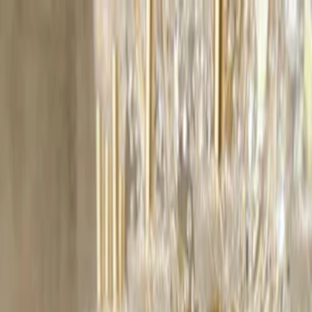
Plan your wedding
Vendors
Inspiration
Plan your wedding
Vendors
Inspiration
Search vendors, inspiration...
Your profile
Join as a partner
Your profile
Join as a partner
Search vendors, inspiration...