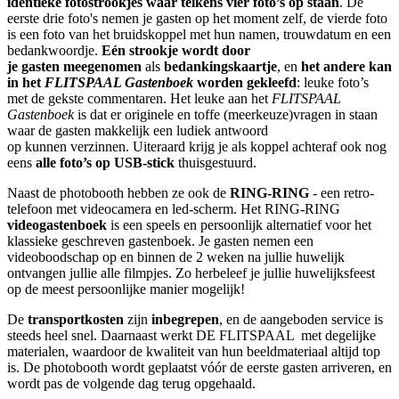
identieke fotostrookjes
waar telkens vier foto’s op staan
. De
eerste drie foto's nemen je gasten op het moment zelf, de vierde foto
is een foto van het bruidskoppel met hun namen, trouwdatum en een
bedankwoordje.
Eén strookje
wordt door
je
gasten
meegenomen
als
bedankingskaartje
, en
het andere kan
in het
FLITSPAAL Gastenboek
worden gekleefd
: leuke foto’s
met de gekste commentaren. Het leuke aan het
FLITSPAAL
Gastenboek
is dat er originele en toffe (meerkeuze)vragen in staan
waar de gasten makkelijk een ludiek antwoord
op kunnen verzinnen. Uiteraard krijg je als koppel achteraf ook nog
eens
alle foto’s op
USB-stick
thuisgestuurd.
Naast de photobooth hebben ze ook de
RING-RING
- een retro-
telefoon met videocamera en led-scherm. Het RING-RING
videogastenboek
is een speels en persoonlijk alternatief voor het
klassieke geschreven gastenboek. Je gasten nemen een
videoboodschap op en binnen de 2 weken na jullie huwelijk
ontvangen jullie alle filmpjes. Zo herbeleef je jullie huwelijksfeest
op de meest persoonlijke manier mogelijk!
De
transportkosten
zijn
inbegrepen
, en de aangeboden service is
steeds heel snel. Daarnaast werkt DE FLITSPAAL met degelijke
materialen, waardoor de kwaliteit van hun beeldmateriaal altijd top
is. De photobooth wordt geplaatst vóór de eerste gasten arriveren, en
wordt pas de volgende dag terug opgehaald.