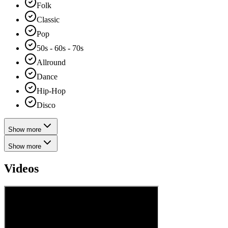
Folk
Classic
Pop
50s - 60s - 70s
Allround
Dance
Hip-Hop
Disco
Show more
Show more
Videos