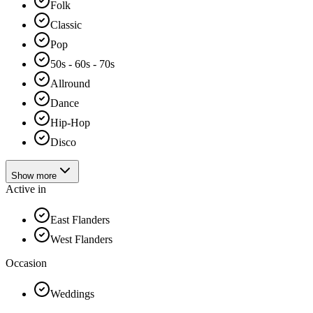
Folk
Classic
Pop
50s - 60s - 70s
Allround
Dance
Hip-Hop
Disco
Show more
Active in
East Flanders
West Flanders
Occasion
Weddings