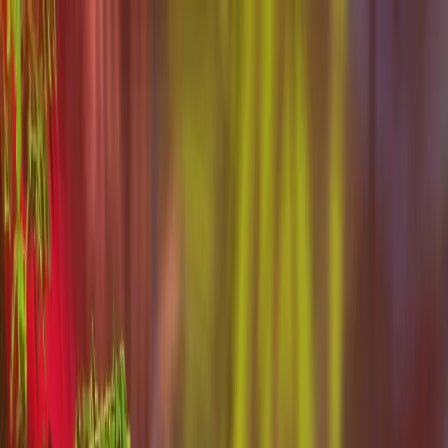
Plan your wedding
Vendors
Inspiration
Plan your wedding
Vendors
Inspiration
Join as a partner
Search vendors, inspiration...
Your profile
Your profile
Join as a partner
Search vendors, inspiration...