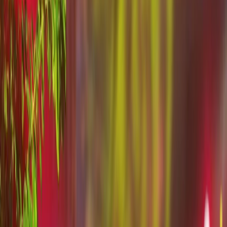
Vendors
Inspiration
Checklist
Guests
Gallery
Map
AI assistant
Advertisement