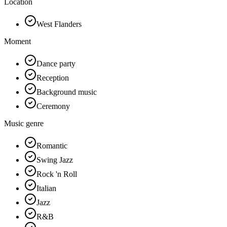
Location
West Flanders
Moment
Dance party
Reception
Background music
Ceremony
Music genre
Romantic
Swing Jazz
Rock 'n Roll
Italian
Jazz
R&B