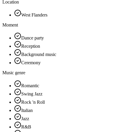
Location
West Flanders
Moment
Dance party
Reception
Background music
Ceremony
Music genre
Romantic
Swing Jazz
Rock 'n Roll
Italian
Jazz
R&B