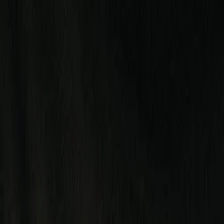
Plan your wedding
Vendors
Inspiration
Plan your wedding
Vendors
Inspiration
Join as a partner
Search vendors, inspiration...
Your profile
Your profile
Join as a partner
Search vendors, inspiration...