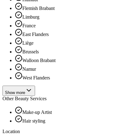
Flemish Brabant
Limburg
France
East Flanders
Liège
Brussels
Walloon Brabant
Namur
West Flanders
Show more
Other Beauty Services
Make-up Artist
Hair styling
Location