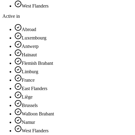
West Flanders
Active in
Abroad
Luxembourg
Antwerp
Hainaut
Flemish Brabant
Limburg
France
East Flanders
Liège
Brussels
Walloon Brabant
Namur
West Flanders