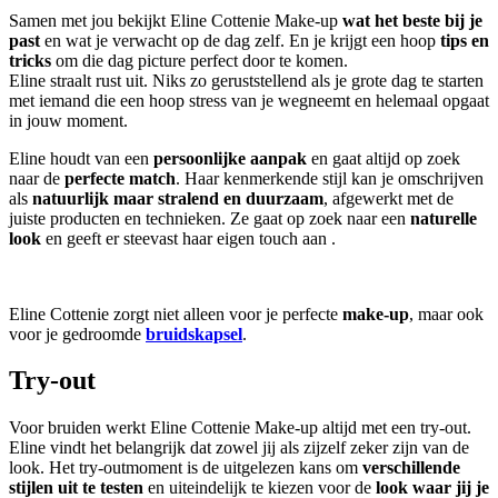
Samen met jou bekijkt Eline Cottenie Make-up
wat het beste bij je
past
en wat je verwacht op de dag zelf. En je krijgt een hoop
tips en
tricks
om die dag picture perfect door te komen.
Eline straalt rust uit. Niks zo geruststellend als je grote dag te starten
met iemand die een hoop stress van je wegneemt en helemaal opgaat
in jouw moment.
Eline houdt van een
persoonlijke aanpak
en gaat altijd op zoek
naar de
perfecte match
. Haar kenmerkende stijl kan je omschrijven
als
natuurlijk maar stralend en duurzaam
, afgewerkt met de
juiste producten en technieken. Ze gaat op zoek naar een
naturelle
look
en geeft er steevast haar eigen touch aan .
Eline Cottenie zorgt niet alleen voor je perfecte
make-up
, maar ook
voor je gedroomde
bruidskapsel
.
Try-out
Voor bruiden werkt Eline Cottenie Make-up altijd met een try-out.
Eline vindt het belangrijk dat zowel jij als zijzelf zeker zijn van de
look. Het try-outmoment is de uitgelezen kans om
verschillende
stijlen uit te testen
en uiteindelijk te kiezen voor de
look waar jij je