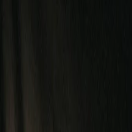
Vendors
Inspiration
Checklist
Guests
Gallery
Map
AI assistant
Advertisement