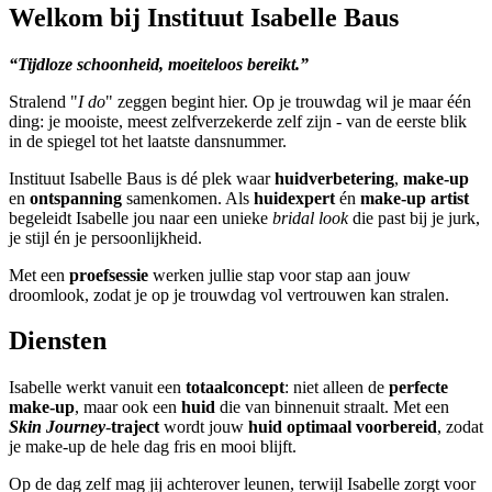
Welkom bij Instituut Isabelle Baus
“Tijdloze schoonheid, moeiteloos bereikt.”​​​​​​​
Stralend "
I do
" zeggen begint hier. Op je trouwdag wil je maar één
ding: je mooiste, meest zelfverzekerde zelf zijn - van de eerste blik
in de spiegel tot het laatste dansnummer.
Instituut Isabelle Baus is dé plek waar
huidverbetering
,
make-up
en
ontspanning
samenkomen. Als
huidexpert
én
make-up artist
begeleidt Isabelle jou naar een unieke
bridal look
die past bij je jurk,
je stijl én je persoonlijkheid.
Met een
proefsessie
werken jullie stap voor stap aan jouw
droomlook, zodat je op je trouwdag vol vertrouwen kan stralen.
Diensten
Isabelle werkt vanuit een
totaalconcept
: niet alleen de
perfecte
make-up
, maar ook een
huid
die van binnenuit straalt. Met een
Skin Journey
-
traject
wordt jouw
huid optimaal voorbereid
, zodat
je make-up de hele dag fris en mooi blijft.
Op de dag zelf mag jij achterover leunen, terwijl Isabelle zorgt voor