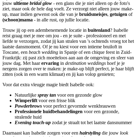
jouw
ultieme
bridal glow
- een glans die je niet alleen op de foto's
ziet, maar ook de hele dag voelt. Ze verzorgt niet alleen jouw make-
up, maar indien gewenst ook die van je
bruidsmeisjes
,
getuigen
of
(schoon)mama
- in alle rust, op jullie locatie.
Trouw jij op een adembenemende locatie in
buitenland
? Isabelle
reist graag met je mee om jou - en je suite - professioneel en met
liefde te verzorgen, zodat jij kan stralen van 's ochtends vroeg tot het
laatste dansmoment. Of je nu kiest voor een intieme bruiloft in
Toscane, een
beach wedding
in Spanje of een chique feest in Zuid-
Frankrijk: zij past zich moeiteloos aan aan de omgeving en sfeer van
jouw dag. Met haar
ervaring
in
destination weddings
hoef je je
nergens zorgen over te maken: je make-up blijft perfect, je haar blijft
zitten (ook in een warm klimaat) en jij kan volop genieten;
Voor dat extra vleugje magie biedt Isabelle ook:
Natuurlijke
spray tan
voor een gezonde glow
Wimperlift
voor een frisse blik
Powderbrows
voor perfect gevormde wenkbrauwen
Professionele huidbehandelingen
voor een gezonde,
stralende huid
Evening touch-up
zodat je straalt tot het laatste dansnummer
Daarnaast kan Isabelle zorgen voor een
hairstyling
die jouw
look