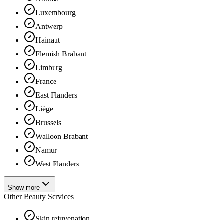
Luxembourg
Antwerp
Hainaut
Flemish Brabant
Limburg
France
East Flanders
Liège
Brussels
Walloon Brabant
Namur
West Flanders
Show more
Other Beauty Services
Skin rejuvenation