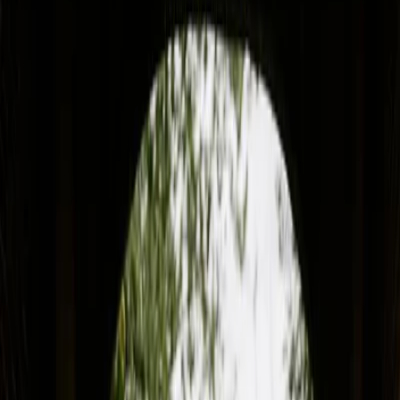
Vendors
Inspiration
Checklist
Guests
Gallery
Map
AI assistant
Advertisement