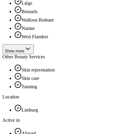
Liège
Brussels
Walloon Brabant
Namur
West Flanders
Show more
Other Beauty Services
Skin rejuvenation
Skin care
Tanning
Location
Limburg
Active in
Abroad