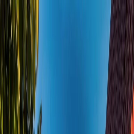
Plan your wedding
Vendors
Inspiration
Plan your wedding
Vendors
Inspiration
Join as a partner
Search vendors, inspiration...
Your profile
Your profile
Join as a partner
Search vendors, inspiration...