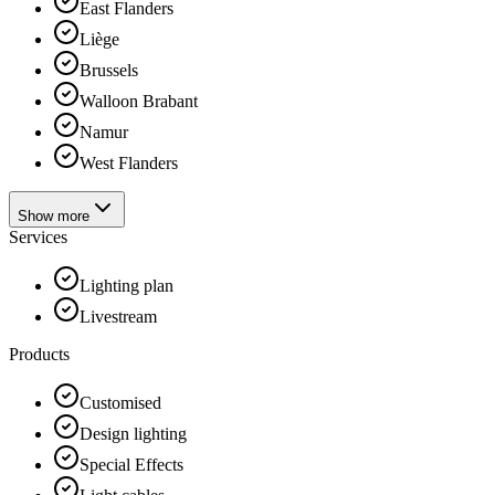
East Flanders
Liège
Brussels
Walloon Brabant
Namur
West Flanders
Show more
Services
Lighting plan
Livestream
Products
Customised
Design lighting
Special Effects