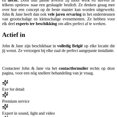
en
decor.
Door hun passie leveren zij mooi werk en streven ze
telkens opnieuw naar een geslaagde bruiloft. Ze denken graag mee
over hoe een concept op de beste manier kan worden uitgewerkt.
John & Jane heeft dan ook
vele jaren ervaring
in het ondersteunen
van grootschalige en kleinschalige evenementen. Ze hebben voor
elk deel
experts ter beschikking
om alles perfect af te werken.
Actief in
John & Jane zijn beschikbaar in
volledig België
op elke locatie die
jij wenst. Ze verzorgen bij elke zaal de perfect aangepaste installatie.
Contacteer John & Jane via het
contactformulier
rechts op deze
pagina, voor een nóg snellere behandeling van je vraag.
Eye for detail
Premium service
Expert in sound, light and video