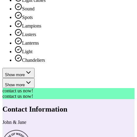
Light cables
Sound
Spots
Lampions
Lusters
Lanterns
Light
Chandeliers
Show more
Show more
contact us now!
contact us now!
Contact Information
John & Jane