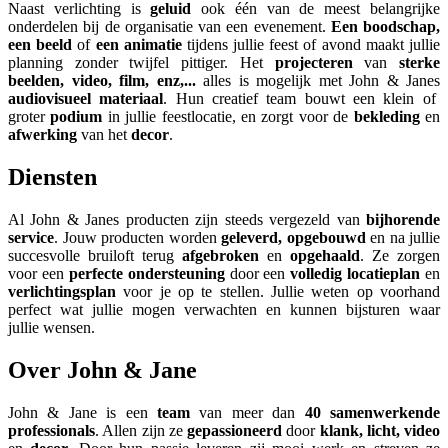
Naast verlichting is
geluid
ook één van de meest belangrijke
onderdelen bij de organisatie van een evenement.
Een boodschap,
een beeld
of
een animatie
tijdens jullie feest of avond maakt jullie
planning zonder twijfel pittiger. Het
projecteren
van
sterke
beelden, video, film, enz,...
alles is mogelijk met John & Janes
audiovisueel materiaal
. Hun creatief team bouwt een klein of
groter
podium
in jullie feestlocatie, en zorgt voor de
bekleding
en
afwerking
van het
decor
.
Diensten
Al John & Janes producten zijn steeds vergezeld van
bijhorende
service
. Jouw producten worden
geleverd, opgebouwd
en na jullie
succesvolle bruiloft terug
afgebroken
en
opgehaald
. Ze zorgen
voor een
perfecte ondersteuning
door een
volledig locatieplan
en
verlichtingsplan
voor je op te stellen. Jullie weten op voorhand
perfect wat jullie mogen verwachten en kunnen bijsturen waar
jullie wensen.
Over John & Jane
John & Jane is een
team
van meer dan
40 samenwerkende
professionals
. Allen zijn ze
gepassioneerd
door
klank, licht, video