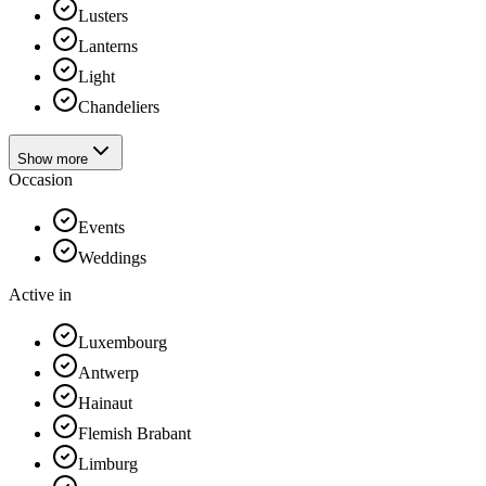
Lusters
Lanterns
Light
Chandeliers
Show more
Occasion
Events
Weddings
Active in
Luxembourg
Antwerp
Hainaut
Flemish Brabant
Limburg