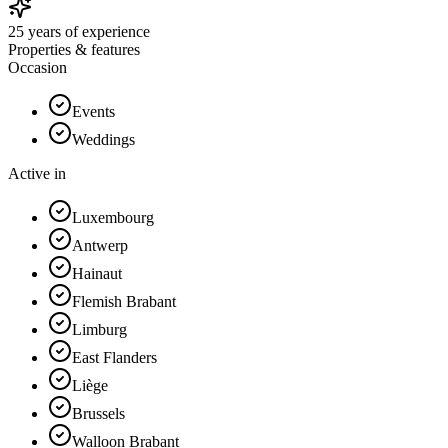
25 years of experience
Properties & features
Occasion
Events
Weddings
Active in
Luxembourg
Antwerp
Hainaut
Flemish Brabant
Limburg
East Flanders
Liège
Brussels
Walloon Brabant