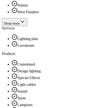
Namur
West Flanders
Show more
Services
Lighting plan
Livestream
Products
Customised
Design lighting
Special Effects
Light cables
Sound
Spots
Lampions