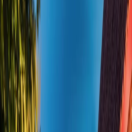
Vendors
Inspiration
Checklist
Guests
Gallery
Map
AI assistant
Advertisement