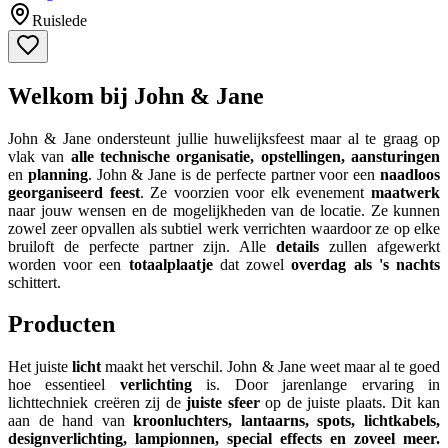
Ruislede
Welkom bij John & Jane
John & Jane ondersteunt jullie huwelijksfeest maar al te graag op
vlak van
alle technische organisatie, opstellingen, aansturingen
en
planning
. John & Jane is de perfecte partner voor een
naadloos
georganiseerd feest
. Ze voorzien voor elk evenement
maatwerk
naar jouw wensen en de mogelijkheden van de locatie. Ze kunnen
zowel zeer opvallen als subtiel werk verrichten waardoor ze op elke
bruiloft de perfecte partner zijn. Alle
details
zullen afgewerkt
worden voor een
totaalplaatje
dat zowel
overdag als 's nachts
schittert.
Producten
Het juiste
licht
maakt het verschil. John & Jane weet maar al te goed
hoe essentieel
verlichting
is. Door jarenlange ervaring in
lichttechniek creëren zij de
juiste sfeer
op de juiste plaats. Dit kan
aan de hand van
kroonluchters, lantaarns, spots, lichtkabels,
designverlichting, lampionnen, special effects en zoveel meer.