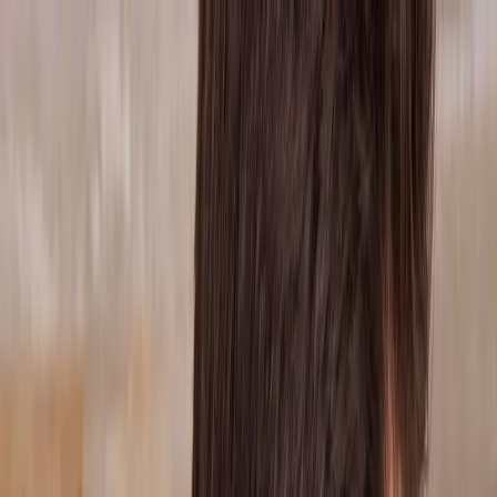
Plan your wedding
Vendors
Inspiration
Plan your wedding
Vendors
Inspiration
Join as a partner
Search vendors, inspiration...
Your profile
Your profile
Join as a partner
Search vendors, inspiration...