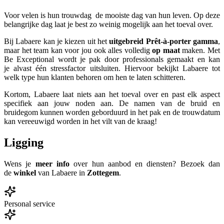
Voor velen is hun trouwdag de mooiste dag van hun leven. Op deze
belangrijke dag laat je best zo weinig mogelijk aan het toeval over.
Bij Labaere kan je kiezen uit het
uitgebreid Prêt-à-porter gamma
,
maar het team kan voor jou ook alles volledig
op maat
maken. Met
Be Exceptional wordt je pak door professionals gemaakt en kan
je alvast één stressfactor uitsluiten. Hiervoor bekijkt Labaere tot
welk type hun klanten behoren om hen te laten schitteren.
Kortom, Labaere laat niets aan het toeval over en past elk aspect
specifiek aan jouw noden aan. De namen van de bruid en
bruidegom kunnen worden geborduurd in het pak en de trouwdatum
kan vereeuwigd worden in het vilt van de kraag!
Ligging
Wens je
meer info
over hun aanbod en diensten? Bezoek dan
de
winkel
van Labaere
in
Zottegem
.
Personal service