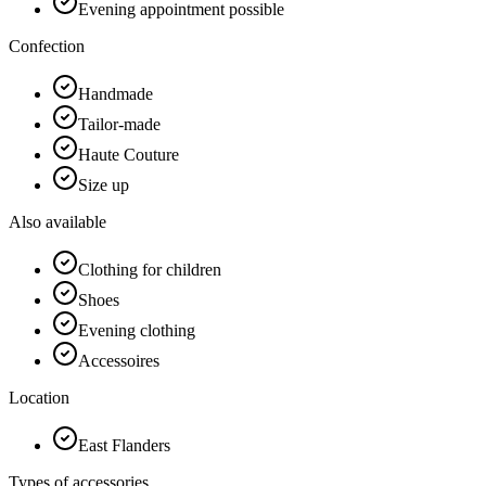
Evening appointment possible
Confection
Handmade
Tailor-made
Haute Couture
Size up
Also available
Clothing for children
Shoes
Evening clothing
Accessoires
Location
East Flanders
Types of accessories