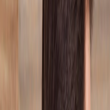
Vendors
Inspiration
Checklist
Guests
Gallery
Map
AI assistant
Advertisement