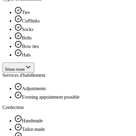
Ties
Cufflinks
Socks
Belts
Bow ties
Hats
Show more
Services d'habillement
Adjustments
Evening appointment possible
Confection
Handmade
Tailor-made