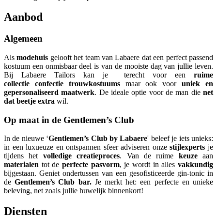
Aanbod
Algemeen
Als
modehuis
gelooft het team van Labaere dat een perfect passend
kostuum een onmisbaar deel is van de mooiste dag van jullie leven.
Bij Labaere Tailors kan je terecht voor een
ruime
collectie
confectie trouwkostuums
maar ook voor
uniek en
gepersonaliseerd
maatwerk
. De ideale optie voor de man die
net
dat beetje extra
wil.
Op maat in de Gentlemen’s Club
In de nieuwe ‘
Gentlemen’s Club by Labaere
' beleef je iets unieks:
in een luxueuze en ontspannen sfeer adviseren onze
stijlexperts
je
tijdens het
volledige creatieproces
. Van de ruime
keuze
aan
materialen
tot de
perfecte pasvorm
, je wordt in alles
vakkundig
bijgestaan. Geniet ondertussen van een gesofisticeerde gin-tonic in
de
Gentlemen’s Club bar.
Je merkt het: een perfecte en unieke
beleving, net zoals jullie huwelijk binnenkort!
Diensten