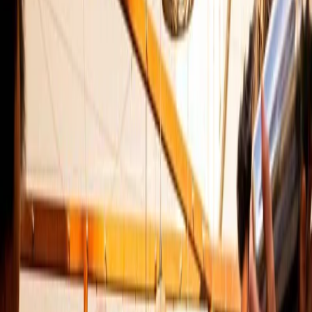
Vendors
Inspiration
Checklist
Guests
Gallery
Map
AI assistant
Advertisement