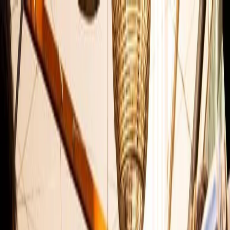
Plan your wedding
Vendors
Inspiration
Plan your wedding
Vendors
Inspiration
Join as a partner
Search vendors, inspiration...
Your profile
Your profile
Join as a partner
Search vendors, inspiration...