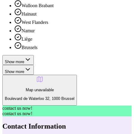
Walloon Brabant
Hainaut
West Flanders
Namur
Liège
Brussels
Show more
Show more
Map unavailable
Boulevard de Waterloo 32, 1000 Brussel
contact us now!
contact us now!
Contact Information