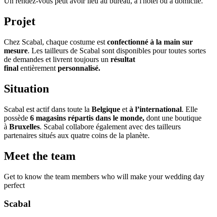
Un rendez-vous peut avoir lieu au bureau, à l'hôtel ou à domicile.
Projet
Chez Scabal, chaque costume est
confectionné à la main sur
mesure
. Les tailleurs de Scabal sont disponibles pour toutes sortes
de demandes et livrent toujours un
résultat
final
entièrement
personnalisé.
Situation
Scabal est actif dans toute la
Belgique
et
à l’international
. Elle
possède
6 magasins répartis dans le monde,
dont une boutique
à
Bruxelles
. Scabal collabore également avec des tailleurs
partenaires situés aux quatre coins de la planète.
Meet the team
Get to know the team members who will make your wedding day
perfect
Scabal