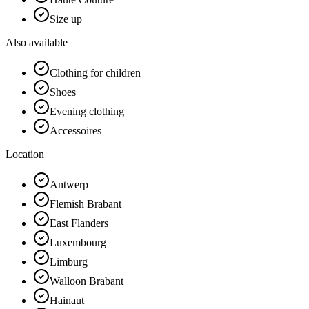
Size up
Also available
Clothing for children
Shoes
Evening clothing
Accessoires
Location
Antwerp
Flemish Brabant
East Flanders
Luxembourg
Limburg
Walloon Brabant
Hainaut