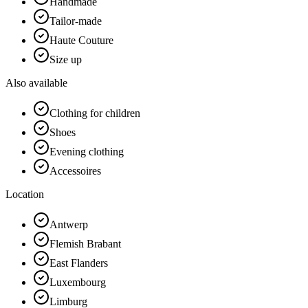
Handmade
Tailor-made
Haute Couture
Size up
Also available
Clothing for children
Shoes
Evening clothing
Accessoires
Location
Antwerp
Flemish Brabant
East Flanders
Luxembourg
Limburg