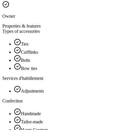
Owner
Properties & features
Types of accessories
Ties
Cufflinks
Belts
Bow ties
Services d'habillement
Adjustments
Confection
Handmade
Tailor-made
Haute Couture