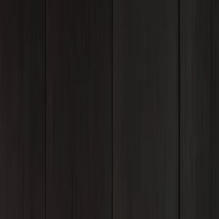
Vendors
Inspiration
Checklist
Guests
Gallery
Map
AI assistant
Advertisement