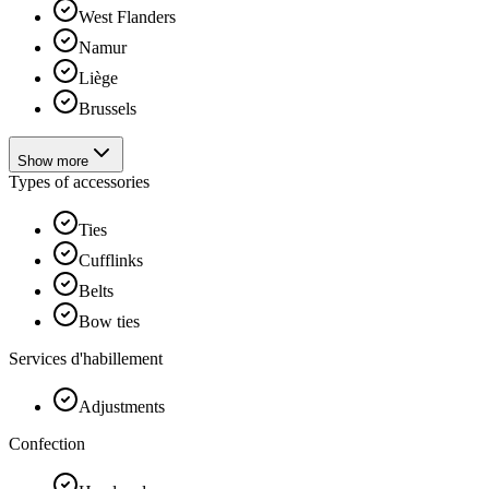
West Flanders
Namur
Liège
Brussels
Show more
Types of accessories
Ties
Cufflinks
Belts
Bow ties
Services d'habillement
Adjustments
Confection