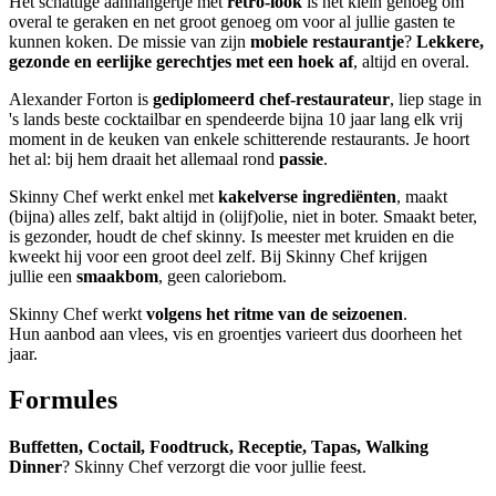
Het schattige aanhangertje met
retro-look
is net klein genoeg om
overal te geraken en net groot genoeg om voor al jullie gasten te
kunnen koken. De missie van zijn
mobiele restaurantje
?
Lekkere,
gezonde en eerlijke gerechtjes met een hoek af
, altijd en overal.
Alexander Forton is
gediplomeerd chef-restaurateur
, liep stage in
's lands beste cocktailbar en spendeerde bijna 10 jaar lang elk vrij
moment in de keuken van enkele schitterende restaurants. Je hoort
het al: bij hem draait het allemaal rond
passie
.
Skinny Chef werkt enkel met
kakelverse ingrediënten
, maakt
(bijna) alles zelf, bakt altijd in (olijf)olie, niet in boter. Smaakt beter,
is gezonder, houdt de chef skinny. Is meester met kruiden en die
kweekt hij voor een groot deel zelf. Bij Skinny Chef krijgen
jullie een
smaakbom
, geen caloriebom.
Skinny Chef werkt
volgens het ritme van de seizoenen
.
Hun aanbod aan vlees, vis en groentjes varieert dus doorheen het
jaar.
Formules
Buffetten, Coctail, Foodtruck, Receptie, Tapas, Walking
Dinner
? Skinny Chef verzorgt die voor jullie feest.