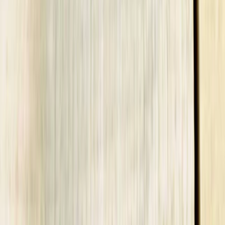
Vendors
Inspiration
Checklist
Guests
Gallery
Map
AI assistant
Advertisement