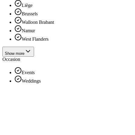
Liège
Brussels
Walloon Brabant
Namur
West Flanders
Show more
Occasion
Events
Weddings
Catering Formats
Buffets
Walking Dinner
Foodtruck
Reception