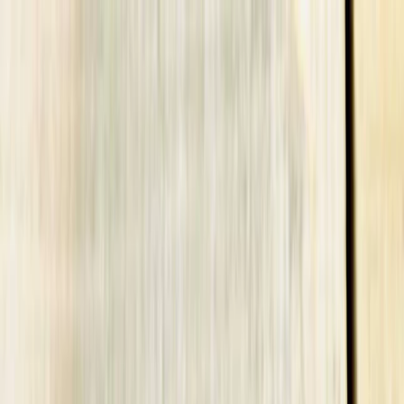
Plan your wedding
Vendors
Inspiration
Plan your wedding
Vendors
Inspiration
Search vendors, inspiration...
Your profile
Join as a partner
Your profile
Join as a partner
Search vendors, inspiration...