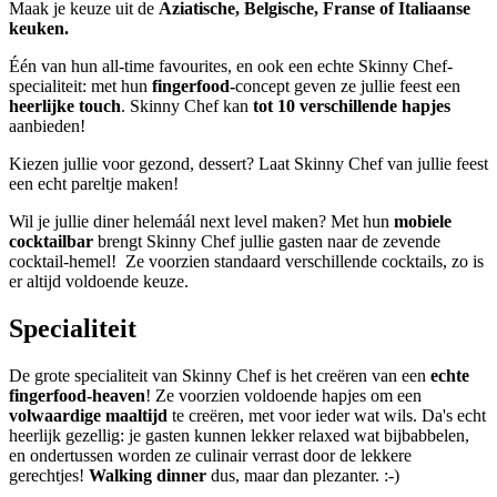
Maak je keuze uit de
Aziatische, Belgische, Franse of Italiaanse
keuken.
Één van hun all-time favourites, en ook een echte Skinny Chef-
specialiteit: met hun
fingerfood-
concept geven ze jullie feest een
heerlijke touch
. Skinny Chef kan
tot 10 verschillende hapjes
aanbieden!
Kiezen jullie voor gezond, dessert? Laat Skinny Chef van jullie feest
een echt pareltje maken!
Wil je jullie diner helemáál next level maken? Met hun
mobiele
cocktailbar
brengt Skinny Chef jullie gasten naar de zevende
cocktail-hemel! Ze voorzien standaard verschillende cocktails, zo is
er altijd voldoende keuze.
Specialiteit
De grote specialiteit van Skinny Chef is het creëren van een
echte
fingerfood-heaven
! Ze voorzien voldoende hapjes om een
volwaardige maaltijd
te creëren, met voor ieder wat wils. Da's echt
heerlijk gezellig: je gasten kunnen lekker relaxed wat bijbabbelen,
en ondertussen worden ze culinair verrast door de lekkere
gerechtjes!
Walking dinner
dus, maar dan plezanter. :-)