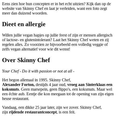
Eens zien hoe hun concepten er in het echt uitzien? Kijk dan op de
website van Skinny Chef en laat je verleiden, want een foto zegt
meer dan duizend woorden.
Dieet en allergie
Willen jullie vegan hapjes op jullie feest of zijn er mensen allergisch
of lactose- en glutenintolerant? Laat het Skinny Chef weten en zij
regelen alles. Zo voorzien ze bijvoorbeeld een volledig veggie of
zelfs vegan alternatief voor wie dit wenst!
Over Skinny Chef
Your Chef - Do it with passion or not at all -
Het begon allemaal in 1995. Skinny Chef,
Alexander
Forton,
destijds 4 jaar oud,
vroeg aan Sinterklaas een
koksmuts
. Geen marsepein, geen flippo's, een koksmuts. Maar wel
een échte aub. Eentje die kon meegaan tot de opening van zijn eigen
heuse restaurant.
Vandaag, een dikke 25 jaar later, zijn we zover. Skinny Chef,
zijn
rijdende restaurantconcept
, is een feit.