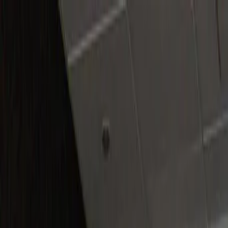
Plan your wedding
Vendors
Inspiration
Plan your wedding
Vendors
Inspiration
Join as a partner
Search vendors, inspiration...
Your profile
Your profile
Join as a partner
Search vendors, inspiration...