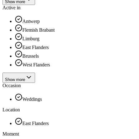
Show more
Active in
Antwerp
Flemish Brabant
Limburg
East Flanders
Brussels
West Flanders
Show more
Occasion
Weddings
Location
East Flanders
Moment