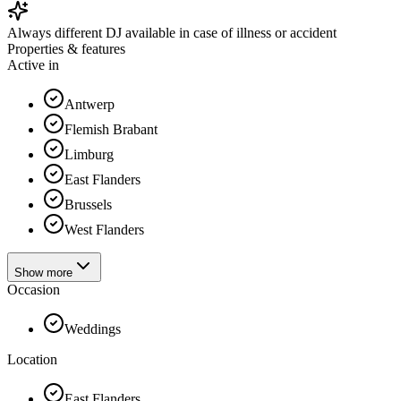
Always different DJ available in case of illness or accident
Properties & features
Active in
Antwerp
Flemish Brabant
Limburg
East Flanders
Brussels
West Flanders
Show more
Occasion
Weddings
Location
East Flanders