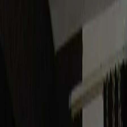
Vendors
Inspiration
Checklist
Guests
Gallery
Map
AI assistant
Advertisement