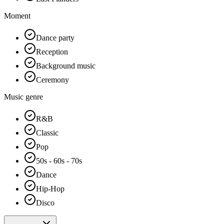
Moment
Dance party
Reception
Background music
Ceremony
Music genre
R&B
Classic
Pop
50s - 60s - 70s
Dance
Hip-Hop
Disco