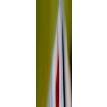
Plan your wedding
Vendors
Inspiration
Plan your wedding
Vendors
Inspiration
Join as a partner
Search vendors, inspiration...
Your profile
Your profile
Join as a partner
Search vendors, inspiration...