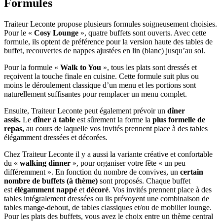
Formules
Traiteur Leconte propose plusieurs formules soigneusement choisies.
Pour le «
Cosy Lounge
», quatre buffets sont ouverts. Avec cette
formule, ils optent de préférence pour la version haute des tables de
buffet, recouvertes de nappes ajustées en lin (blanc) jusqu’au sol.
Pour la formule «
Walk to You
», tous les plats sont dressés et
reçoivent la touche finale en cuisine. Cette formule suit plus ou
moins le déroulement classique d’un menu et les portions sont
naturellement suffisantes pour remplacer un menu complet.
Ensuite, Traiteur Leconte peut également prévoir un
dîner
assis.
Le
dîner à table
est sûrement la forme la
plus formelle de
repas,
au cours de laquelle vos invités prennent place à des tables
élégamment dressées et décorées.
Chez Traiteur Leconte il y a aussi la variante créative et confortable
du «
walking dinner
», pour organiser votre fête « un peu
différemment ». En fonction du nombre de convives, un
certain
nombre
de buffets (à thème)
sont proposés. Chaque buffet
est
élégamment nappé
et
décoré
. Vos invités prennent place à des
tables intégralement dressées ou ils prévoyent une combinaison de
tables mange-debout, de tables classiques et/ou de mobilier lounge.
Pour les plats des buffets, vous avez le choix entre un thème central