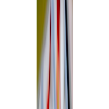
Vendors
Inspiration
Checklist
Guests
Gallery
Map
AI assistant
Advertisement