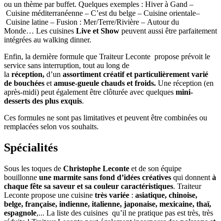
ou un thème par buffet. Quelques exemples : Hiver à Gand –
Cuisine méditerranéenne – C’est du belge – Cuisine orientale–
Cuisine latine – Fusion : Mer/Terre/Rivière – Autour du
Monde… Les cuisines
Live
et Show
peuvent aussi être parfaitement
intégrées au walking dinner.
Enfin, la dernière formule que Traiteur Leconte propose prévoit le
service sans interruption, tout au long de
la
réception,
d’un
assortiment créatif et particulièrement varié
de bouchées
et
amuse-gueule chauds et froids.
Une réception (en
après-midi) peut également être clôturée avec quelques
mini-
desserts
des plus exquis
.
Ces formules ne sont pas limitatives et peuvent être combinées ou
remplacées selon vos souhaits.
Spécialités
Sous les toques de
Christophe Leconte
et de son équipe
bouillonne
une marmite sans fond d
’
idées créatives
qui donnent
à
chaque fête sa saveur et sa couleur caractéristiques
. Traiteur
Leconte propose une cuisine
très variée
:
asiatique, chinoise,
belge, française, indienne, italienne, japonaise, mexicaine, thaï,
espagnole
,... La liste des cuisines qu’il ne pratique pas est très, très