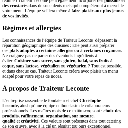
réduite ! Traiteur Leconte peut également incorporer des
poissons et
des crustacés
dans de succulents mets qui compléteront à merveille
votre menu. L’équipe veillera même à
faire plaisir aux plus jeunes
de vos invités
.
Régimes et allergies
Les connaissances de l’équipe de Traiteur Leconte dépassent la
répartition géographique des cuisines : Elle peut aussi préparer
des
plats adaptés à certaines allergies ou à certaines croyances
.
Ne craignez pas de parler des éventuels ingrédients à
éviter.
Cuisiner sans sucre, sans gluten, halal, sans fruits à
coque, sans lactose, végétalien
ou
végétarien ?
Tout est possible,
et dans chaque cas, Traiteur Leconte créera avec plaisir un menu
adapté pour votre repas de noces.
À propos de Traiteur Leconte
L’entreprise rassemble le fondateur et chef
Christophe
Leconte,
ainsi qu’une équipe enthousiaste de collaborateurs
professionnels. Les maîtres mots de ce maître-coq sont :
choix des
produits, raffinement, organisation, sur mesure,
qualité
et
créativité.
Ces valeurs sont présentes dans tout catering
de son œuvre, avec à la clé un résultat toujours exceptionnel.