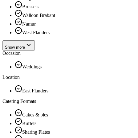
Brussels
Walloon Brabant
Namur
West Flanders
Show more
Occasion
Weddings
Location
East Flanders
Catering Formats
Cakes & pies
Buffets
Sharing Plates