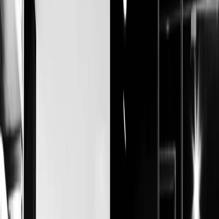
Vendors
Inspiration
Checklist
Guests
Gallery
Map
AI assistant
Advertisement