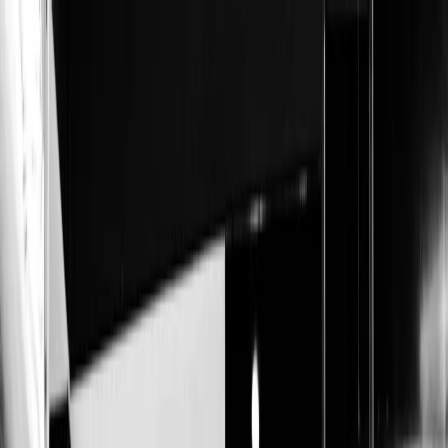
Plan your wedding
Vendors
Inspiration
Plan your wedding
Vendors
Inspiration
Join as a partner
Search vendors, inspiration...
Your profile
Your profile
Join as a partner
Search vendors, inspiration...