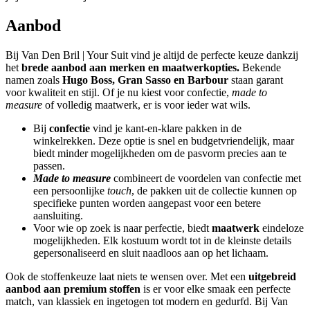
Aanbod
Bij Van Den Bril | Your Suit vind je altijd de perfecte keuze dankzij
het
brede aanbod aan merken en maatwerkopties.
Bekende
namen zoals
Hugo Boss, Gran Sasso en Barbour
staan garant
voor kwaliteit en stijl. Of je nu kiest voor confectie,
made to
measure
of volledig maatwerk, er is voor ieder wat wils.
Bij
confectie
vind je kant-en-klare pakken in de
winkelrekken. Deze optie is snel en budgetvriendelijk, maar
biedt minder mogelijkheden om de pasvorm precies aan te
passen.
Made to measure
combineert de voordelen van confectie met
een persoonlijke
touch
, de pakken uit de collectie kunnen op
specifieke punten worden aangepast voor een betere
aansluiting.
Voor wie op zoek is naar perfectie, biedt
maatwerk
eindeloze
mogelijkheden. Elk kostuum wordt tot in de kleinste details
gepersonaliseerd en sluit naadloos aan op het lichaam.
Ook de stoffenkeuze laat niets te wensen over. Met een
uitgebreid
aanbod aan premium stoffen
is er voor elke smaak een perfecte
match, van klassiek en ingetogen tot modern en gedurfd. Bij Van