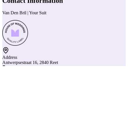
Contact Information
Van Den Bril | Your Suit
Address
Antwerpsestraat 16, 2840 Reet
Phone
Call
Website
Visit the website
Share
Make an appointment
Meet the team