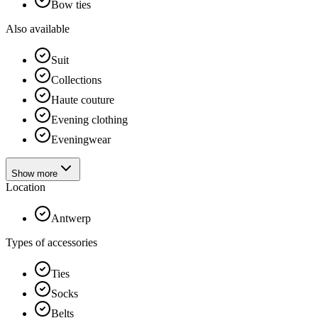
Bow ties
Also available
Suit
Collections
Haute couture
Evening clothing
Eveningwear
Show more
Location
Antwerp
Types of accessories
Ties
Socks
Belts